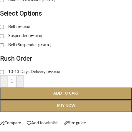
(
+
€
25.00
)
Select Options
Belt
(
+
€
10.00
)
Suspender
(
+
€
10.00
)
Belt+Suspender
(
+
€
20.00
)
Rush Order
10-13 Days Delivery
(
+
€
20.00
)
-
+
ADD TO CART
BUY NOW
Compare
Add to wishlist
Size guide