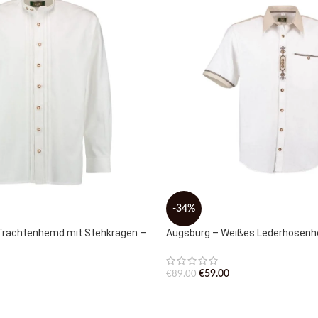
-34%
Trachtenhemd mit Stehkragen –
Augsburg – Weißes Lederhosen
€
59.00
€
89.00