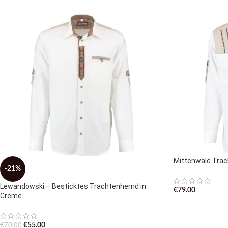
Mittenwald Tra
-21%
Lewandowski – Besticktes Trachtenhemd in
€
79.00
Creme
€
55.00
€
70.00