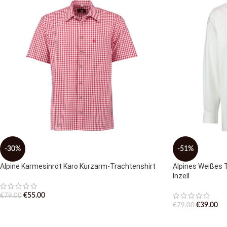
-30%
-51%
Alpine Karmesinrot Karo Kurzarm-Trachtenshirt
Alpines Weißes 
Inzell
€
55.00
€
79.00
€
39.00
€
79.00