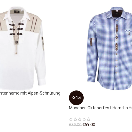
chtenhemd mit Alpen-Schnürung
-34%
München Oktoberfest-Hemd in H
€
59.00
€
89.00