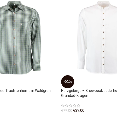
-51%
tes Trachtenhemd in Waldgrün
Harzgebirge – Snowpeak Lederh
Grandad-Kragen
€
39.00
€
79.00