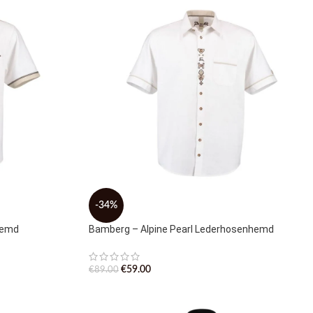
-34%
hemd
Bamberg – Alpine Pearl Lederhosenhemd
€
59.00
€
89.00