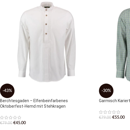
-43%
-30%
Berchtesgaden – Elfenbeinfarbenes
Garmisch Karier
Oktoberfest-Hemd mit Stehkragen
€
55.00
€
79.00
€
45.00
€
79.00