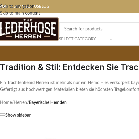
Skip to navigation
BOUT US
CONTACT US
BLOG
Skip to main content
SELECT CATEGORY
Tradition & Stil: Entdecken Sie Tr
Ein
Trachtenhemd Herren
ist mehr als nur ein Hemd – es verkörpert bay
Gefertigt aus hochwertigen Materialien bieten sie höchsten Tragekomfort
Home
/
Herren
/
Bayerische Hemden​
Show sidebar