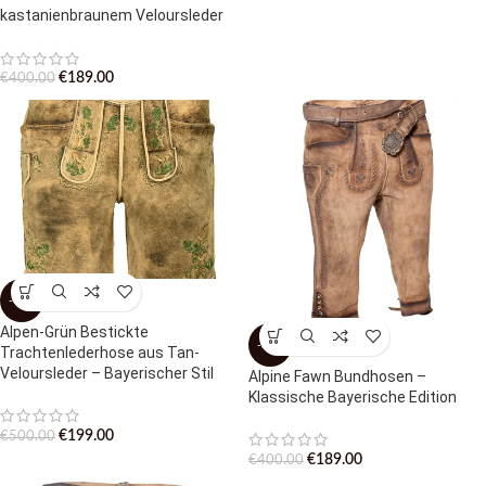
kastanienbraunem Veloursleder
€
189.00
€
400.00
-60%
Alpen-Grün Bestickte
-53%
Trachtenlederhose aus Tan-
Veloursleder – Bayerischer Stil
Alpine Fawn Bundhosen –
Klassische Bayerische Edition
€
199.00
€
500.00
€
189.00
€
400.00