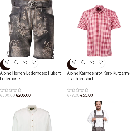
-58%
-30%
Alpine Herren-Lederhose: Hubert
Alpine Karmesinrot Karo Kurzarm-
Lederhose
Trachtenshirt
€
209.00
€
55.00
€
500.00
€
79.00