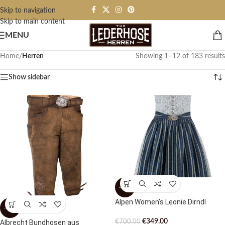
Skip to navigation
Skip to main content
MENU
Home
/
Herren
Showing 1–12 of 183 results
Show sidebar
-50%
Alpen Women’s Leonie Dirndl
-53%
€
349.00
€
700.00
Albrecht Bundhosen aus