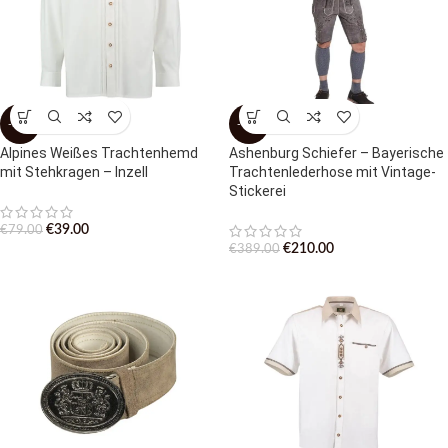
-51%
-46%
Alpines Weißes Trachtenhemd
Ashenburg Schiefer – Bayerische
mit Stehkragen – Inzell
Trachtenlederhose mit Vintage-
Stickerei
€
39.00
€
79.00
€
210.00
€
389.00