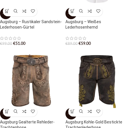
-48%
-34%
Augsburg – Rustikaler Sandstein-
Augsburg – Weißes
Lederhosen-Gürtel
Lederhosenhemd
€
51.00
€
59.00
€
99.00
€
89.00
-29%
-37%
Augsburg Gealterte Rehleder-
Augsburg Kohle-Gold Bestickte
Trachtenhose
Trachtenlederhose