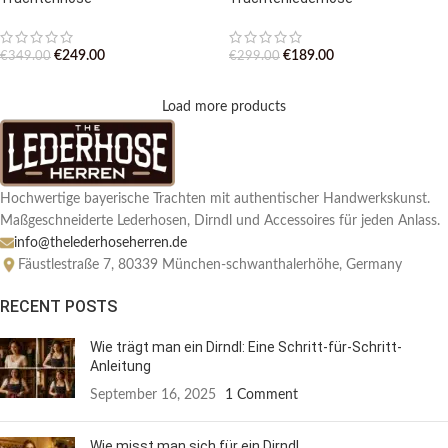
€
249.00
€
189.00
€
349.00
€
299.00
Load more products
Hochwertige bayerische Trachten mit authentischer Handwerkskunst.
Maßgeschneiderte Lederhosen, Dirndl und Accessoires für jeden Anlass.
info@thelederhoseherren.de
Fäustlestraße 7, 80339 München-schwanthalerhöhe, Germany
RECENT POSTS
Wie trägt man ein Dirndl: Eine Schritt-für-Schritt-
Anleitung
September 16, 2025
1 Comment
Wie misst man sich für ein Dirndl