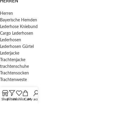
HERREN
Herren
Bayerische Hemden​
Lederhose Kniebund
Cargo Lederhosen
Lederhosen
Lederhosen Gürtel
Lederjacke
Trachtenjacke
trachtenschuhe
Trachtensocken
Trachtenweste
USEFUL LINKS
Shop
Filters
Wishlist
Cart
My account
About us
Contact us
Privacy Policy
Refund and Returns Policy
Shipping Policy