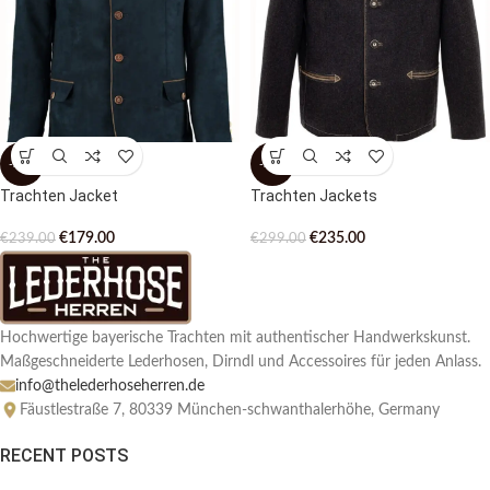
-25%
-21%
Trachten Jacket
Trachten Jackets
€
179.00
€
235.00
€
239.00
€
299.00
Hochwertige bayerische Trachten mit authentischer Handwerkskunst.
Maßgeschneiderte Lederhosen, Dirndl und Accessoires für jeden Anlass.
info@thelederhoseherren.de
Fäustlestraße 7, 80339 München-schwanthalerhöhe, Germany
RECENT POSTS