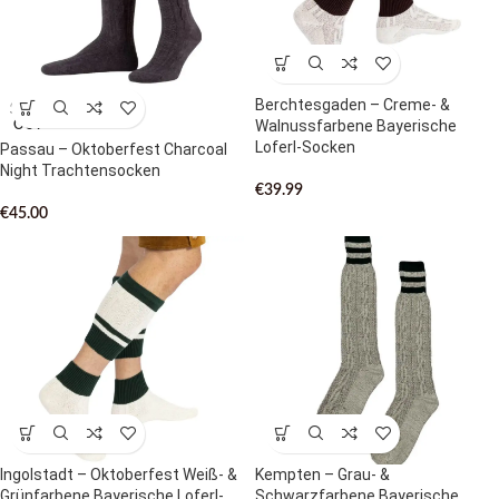
Berchtesgaden – Creme- &
SOLD
Walnussfarbene Bayerische
OUT
Loferl-Socken
Passau – Oktoberfest Charcoal
Night Trachtensocken
€
39.99
€
45.00
Ingolstadt – Oktoberfest Weiß- &
Kempten – Grau- &
Grünfarbene Bayerische Loferl-
Schwarzfarbene Bayerische