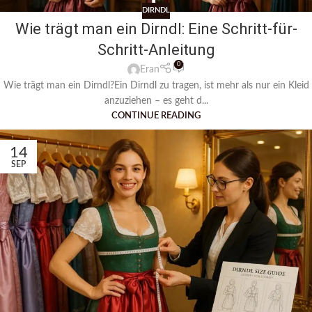
DIRNDL
Wie trägt man ein Dirndl: Eine Schritt-für-
Schritt-Anleitung
0
Eran
Wie trägt man ein Dirndl?Ein Dirndl zu tragen, ist mehr als nur ein Kleid
anzuziehen – es geht d...
CONTINUE READING
14
SEP