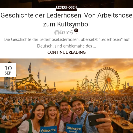
LEDERHOSEN
Geschichte der Lederhosen: Von Arbeitshose
zum Kultsymbol
0
Eran
Die Geschichte der LederhoseLederhosen, übersetzt "Lederhosen" auf
Deutsch, sind emblematic des ...
CONTINUE READING
10
SEP