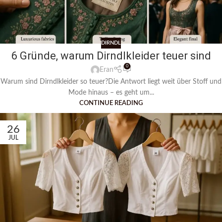
DIRNDL
6 Gründe, warum Dirndlkleider teuer sind
0
Eran
Warum sind Dirndlkleider so teuer?Die Antwort liegt weit über Stoff und
Mode hinaus – es geht um...
CONTINUE READING
26
JUL