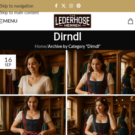
Skip to navigation
Skip to main content
MENU
Dirndl
Home
/
Archive by Category "Dirndl"
16
SEP