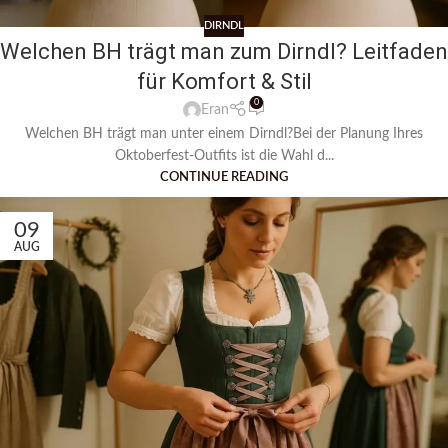
DIRNDL
Welchen BH trägt man zum Dirndl? Leitfaden
für Komfort & Stil
0
Eran
Welchen BH trägt man unter einem Dirndl?Bei der Planung Ihres
Oktoberfest-Outfits ist die Wahl d...
CONTINUE READING
09
AUG