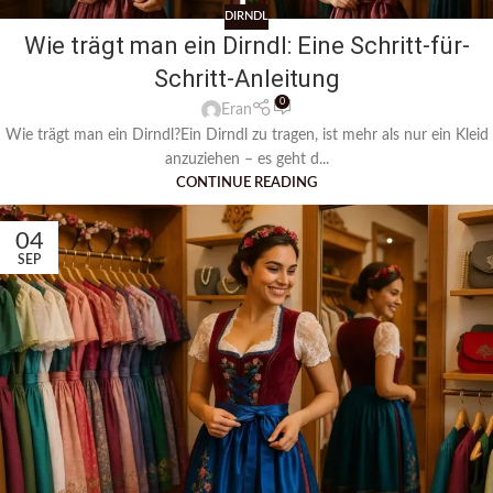
DIRNDL
Wie trägt man ein Dirndl: Eine Schritt-für-
Schritt-Anleitung
0
Eran
Wie trägt man ein Dirndl?Ein Dirndl zu tragen, ist mehr als nur ein Kleid
anzuziehen – es geht d...
CONTINUE READING
04
SEP