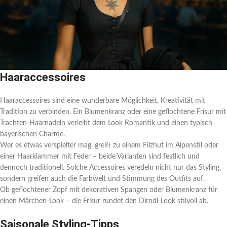
Haaraccessoires
Haaraccessoires sind eine wunderbare Möglichkeit, Kreativität mit
Tradition zu verbinden. Ein Blumenkranz oder eine geflochtene Frisur mit
Trachten-Haarnadeln verleiht dem Look Romantik und einen typisch
bayerischen Charme.
Wer es etwas verspielter mag, greift zu einem Filzhut im Alpenstil oder
einer Haarklammer mit Feder – beide Varianten sind festlich und
dennoch traditionell. Solche Accessoires veredeln nicht nur das Styling,
sondern greifen auch die Farbwelt und Stimmung des Outfits auf.
Ob geflochtener Zopf mit dekorativen Spangen oder Blumenkranz für
einen Märchen-Look – die Frisur rundet den Dirndl-Look stilvoll ab.
Saisonale Styling-Tipps