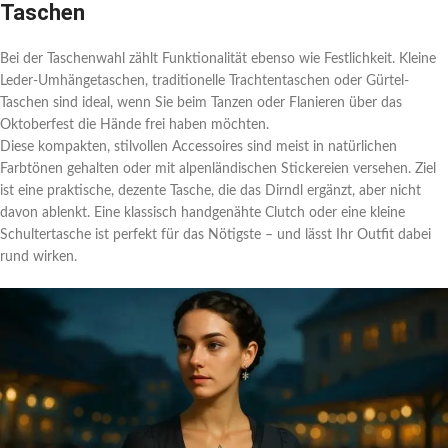
Taschen
Bei der Taschenwahl zählt Funktionalität ebenso wie Festlichkeit. Kleine
Leder-Umhängetaschen, traditionelle Trachtentaschen oder Gürtel-
Taschen sind ideal, wenn Sie beim Tanzen oder Flanieren über das
Oktoberfest die Hände frei haben möchten.
Diese kompakten, stilvollen Accessoires sind meist in natürlichen
Farbtönen gehalten oder mit alpenländischen Stickereien versehen. Ziel
ist eine praktische, dezente Tasche, die das Dirndl ergänzt, aber nicht
davon ablenkt. Eine klassisch handgenähte Clutch oder eine kleine
Schultertasche ist perfekt für das Nötigste – und lässt Ihr Outfit dabei
rund wirken.