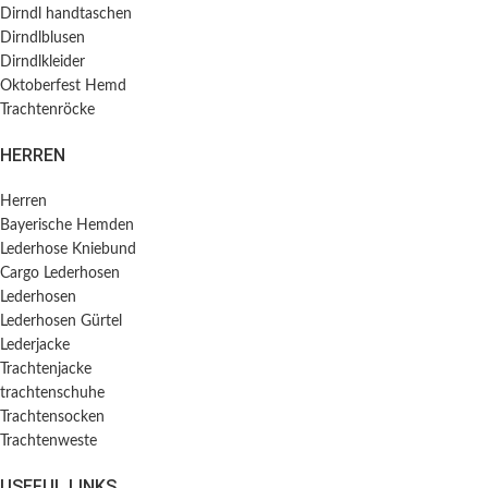
Dirndl handtaschen
Dirndlblusen
Dirndlkleider
Oktoberfest Hemd
Trachtenröcke
HERREN
Herren
Bayerische Hemden​
Lederhose Kniebund
Cargo Lederhosen
Lederhosen
Lederhosen Gürtel
Lederjacke
Trachtenjacke
trachtenschuhe
Trachtensocken
Trachtenweste
USEFUL LINKS