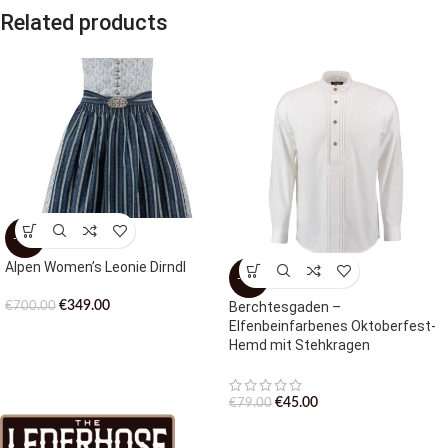
Related products
-50%
Alpen Women’s Leonie Dirndl
-43%
€
349.00
Berchtesgaden –
€
700.00
Elfenbeinfarbenes Oktoberfest-
Hemd mit Stehkragen
€
45.00
€
79.00