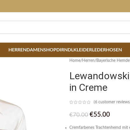
HERREN
DAMEN
SHOP
DIRNDLKLEIDER
LEDERHOSEN
Home
/
Herren
/
Bayerische Hemde
Lewandowski 
in Creme
(
6
customer reviews
€
55.00
€
70.00
Cremfarbenes Trachtenhemd mit e