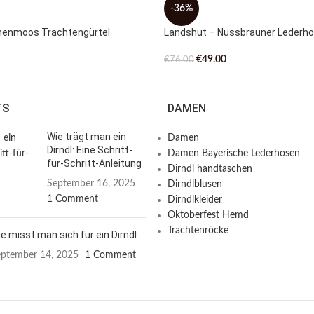
-36%
chenmoos Trachtengürtel
Landshut – Nussbrauner Lederho
€
49.00
€
76.00
TS
DAMEN
Wie trägt man ein
Damen
Dirndl: Eine Schritt-
Damen Bayerische Lederhosen
für-Schritt-Anleitung
Dirndl handtaschen
September 16, 2025
Dirndlblusen
1 Comment
Dirndlkleider
Oktoberfest Hemd
Trachtenröcke
e misst man sich für ein Dirndl
ptember 14, 2025
1 Comment