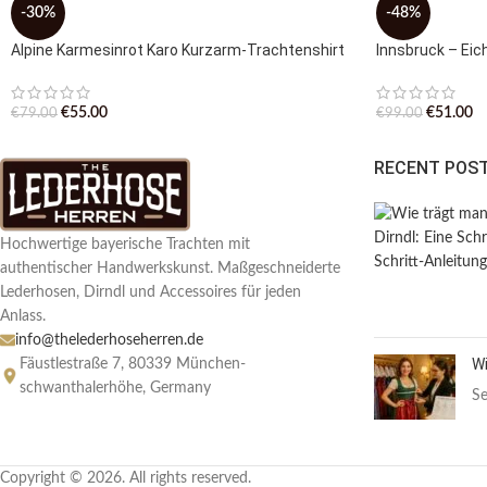
-30%
-48%
Alpine Karmesinrot Karo Kurzarm-Trachtenshirt
Innsbruck – Ei
€
55.00
€
51.00
€
79.00
€
99.00
RECENT POS
Hochwertige bayerische Trachten mit
authentischer Handwerkskunst. Maßgeschneiderte
Lederhosen, Dirndl und Accessoires für jeden
Anlass.
info@thelederhoseherren.de
Wi
Fäustlestraße 7, 80339 München-
schwanthalerhöhe, Germany
Se
Copyright © 2026. All rights reserved.