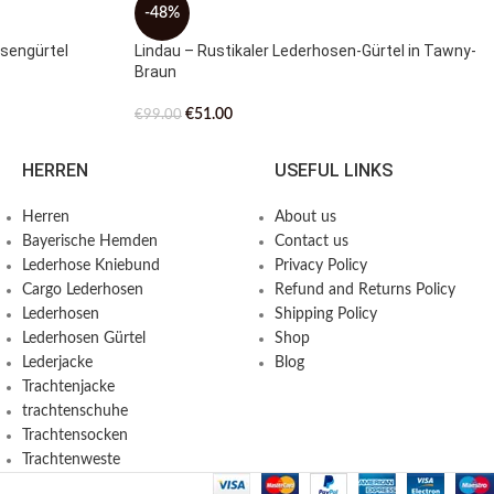
-48%
sengürtel
Lindau – Rustikaler Lederhosen-Gürtel in Tawny-
Braun
€
51.00
€
99.00
HERREN
USEFUL LINKS
Herren
About us
Bayerische Hemden​
Contact us
Lederhose Kniebund
Privacy Policy
Cargo Lederhosen
Refund and Returns Policy
Lederhosen
Shipping Policy
Lederhosen Gürtel
Shop
Lederjacke
Blog
Trachtenjacke
trachtenschuhe
Trachtensocken
Trachtenweste