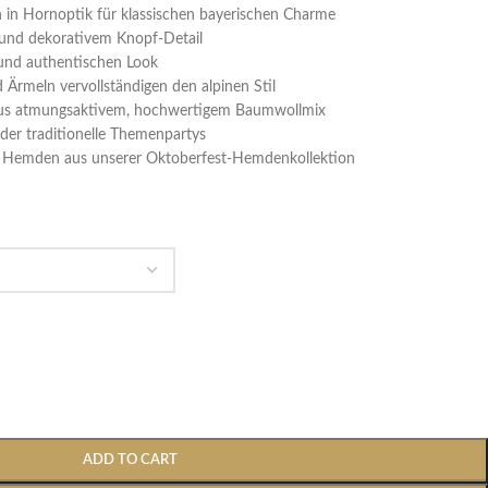
n in Hornoptik für klassischen bayerischen Charme
 und dekorativem Knopf-Detail
 und authentischen Look
d Ärmeln vervollständigen den alpinen Stil
t aus atmungsaktivem, hochwertigem Baumwollmix
oder traditionelle Themenpartys
n Hemden aus unserer Oktoberfest-Hemdenkollektion
ADD TO CART