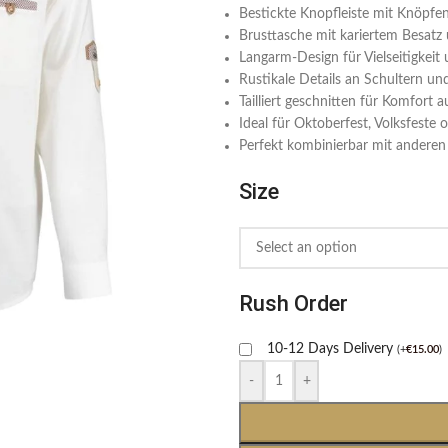
Bestickte Knopfleiste mit Knöpfe
Brusttasche mit kariertem Besatz
Langarm-Design für Vielseitigkeit
Rustikale Details an Schultern un
Tailliert geschnitten für Komfor
Ideal für Oktoberfest, Volksfeste 
Perfekt kombinierbar mit andere
Size
Rush Order
10-12 Days Delivery
(
+
€
15.00
)
-
+