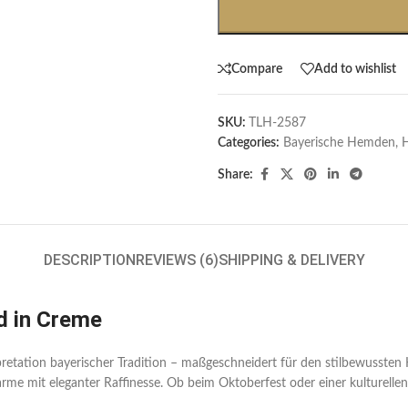
Compare
Add to wishlist
SKU:
TLH-2587
Categories:
Bayerische Hemden​
,
Share:
DESCRIPTION
REVIEWS (6)
SHIPPING & DELIVERY
d in Creme
pretation bayerischer Tradition – maßgeschneidert für den stilbewusste
 mit eleganter Raffinesse. Ob beim Oktoberfest oder einer kulturellen Fe