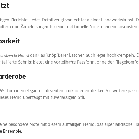
tzt
tigen Zierleiste: Jedes Detail zeugt von echter alpiner Handwerkskunst. D
ultern und Ärmeln sorgen für eine traditionelle Note in einem ansonste
barkeit
andowski Hemd
dank aufknöpfbarer Laschen auch leger hochkrempeln. Di
er taillierte Schnitt bietet eine vorteilhafte Passform, ohne den Tragekomf
Garderobe
hirt
für einen eleganten, dezenten Look oder entdecken Sie weitere pass
ses Hemd überzeugt mit zuverlässigem Stil.
eine besondere Note mit diesem auffälligen Hemd, das alpenländische Tr
te Ensemble.