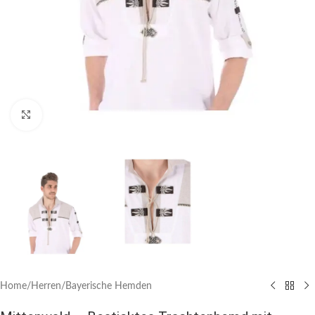
Click to enlarge
Home
/
Herren
/
Bayerische Hemden​