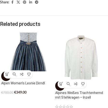
Share:
Related products
-50%
Alpen Women’s Leonie Dirndl
-51%
€
349.00
Alpines Weißes Trachtenhemd
€
700.00
mit Stehkragen – Inzell