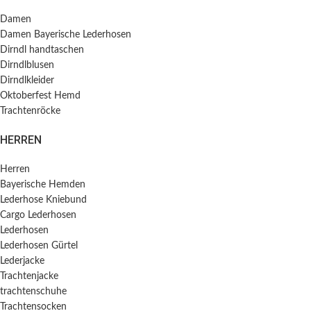
Damen
Damen Bayerische Lederhosen
Dirndl handtaschen
Dirndlblusen
Dirndlkleider
Oktoberfest Hemd
Trachtenröcke
HERREN
Herren
Bayerische Hemden​
Lederhose Kniebund
Cargo Lederhosen
Lederhosen
Lederhosen Gürtel
Lederjacke
Trachtenjacke
trachtenschuhe
Trachtensocken