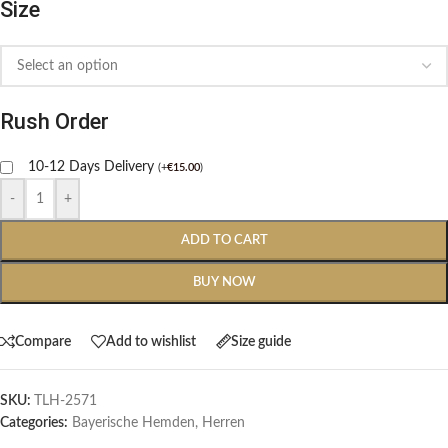
Size
Rush Order
10-12 Days Delivery
(
+
€
15.00
)
-
+
ADD TO CART
BUY NOW
Compare
Add to wishlist
Size guide
SKU:
TLH-2571
Categories:
Bayerische Hemden​
,
Herren