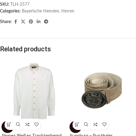
SKU:
TLH-2577
Categories:
Bayerische Hemden​
,
Herren
Share:
Related products
-51%
-48%
Alpines Weißes Trachtenhemd
Augsburg – Rustikaler