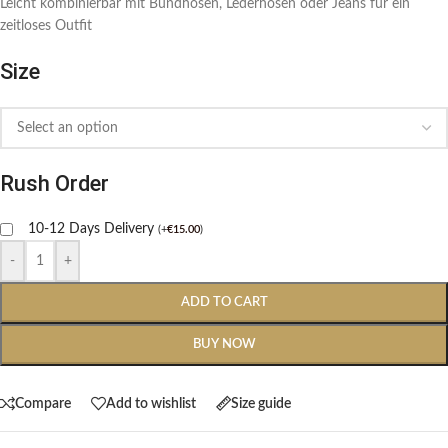
Leicht kombinierbar mit Bundhosen, Lederhosen oder Jeans für ein
zeitloses Outfit
Size
Rush Order
10-12 Days Delivery
(
+
€
15.00
)
-
+
ADD TO CART
BUY NOW
Compare
Add to wishlist
Size guide