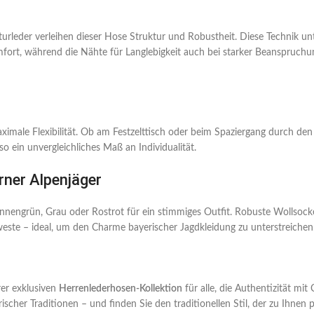
urleder verleihen dieser Hose Struktur und Robustheit. Diese Technik unt
fort, während die Nähte für Langlebigkeit auch bei starker Beanspruchun
imale Flexibilität. Ob am Festzelttisch oder beim Spaziergang durch den
so ein unvergleichliches Maß an Individualität.
erner Alpenjäger
nnengrün, Grau oder Rostrot für ein stimmiges Outfit. Robuste Wollsoc
weste – ideal, um den Charme bayerischer Jagdkleidung zu unterstreichen
rer exklusiven
Herrenlederhosen-Kollektion
für alle, die Authentizität mi
scher Traditionen – und finden Sie den traditionellen Stil, der zu Ihnen p