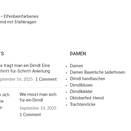
– Elfenbeinfarbenes
emd mit Stehkragen
TS
DAMEN
e trägt man ein Dirndl: Eine
Damen
hritt-für-Schritt-Anleitung
Damen Bayerische Lederhosen
Dirndl handtaschen
ptember 16, 2025
1 Comment
Dirndlblusen
Dirndlkleider
Wie misst man sich
Oktoberfest Hemd
für ein Dirndl
Trachtenröcke
September 14, 2025
1 Comment