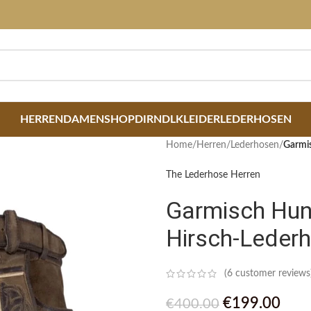
HERREN
DAMEN
SHOP
DIRNDLKLEIDER
LEDERHOSEN
Home
/
Herren
/
Lederhosen
/
Garmis
The Lederhose Herren
Garmisch Hunt
Hirsch-Leder
(
6
customer reviews
€
199.00
€
400.00