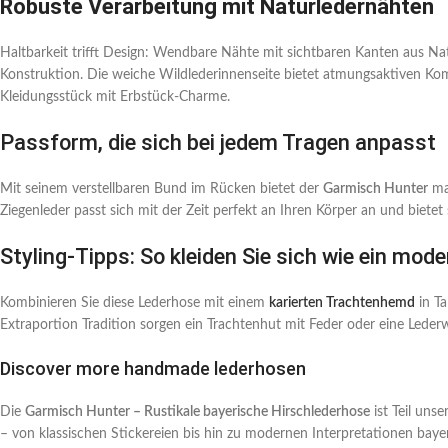
Robuste Verarbeitung mit Naturledernähten
Haltbarkeit trifft Design: Wendbare Nähte mit sichtbaren Kanten aus Nat
Konstruktion. Die weiche Wildlederinnenseite bietet atmungsaktiven Kom
Kleidungsstück mit Erbstück-Charme.
Passform, die sich bei jedem Tragen anpasst
Mit seinem verstellbaren Bund im Rücken bietet der
Garmisch Hunter
max
Ziegenleder passt sich mit der Zeit perfekt an Ihren Körper an und bietet 
Styling-Tipps: So kleiden Sie sich wie ein mod
Kombinieren Sie diese Lederhose mit einem
karierten Trachtenhemd
in Ta
Extraportion Tradition sorgen ein Trachtenhut mit Feder oder eine Leder
Discover more handmade lederhosen
Die
Garmisch Hunter – Rustikale bayerische Hirschlederhose
ist Teil unse
– von klassischen Stickereien bis hin zu modernen Interpretationen bayeri