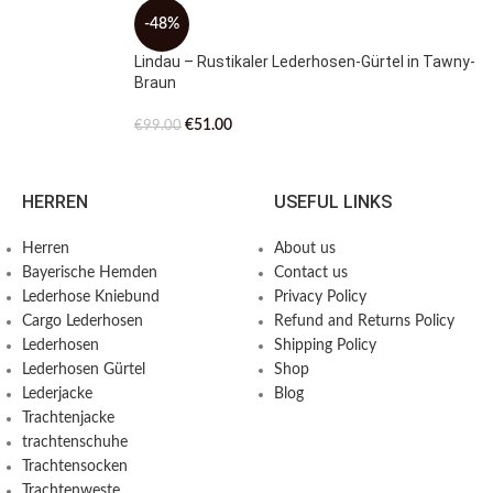
-48%
Lindau – Rustikaler Lederhosen-Gürtel in Tawny-
Braun
€
51.00
€
99.00
HERREN
USEFUL LINKS
Herren
About us
Bayerische Hemden​
Contact us
Lederhose Kniebund
Privacy Policy
Cargo Lederhosen
Refund and Returns Policy
Lederhosen
Shipping Policy
Lederhosen Gürtel
Shop
Lederjacke
Blog
Trachtenjacke
trachtenschuhe
Trachtensocken
Trachtenweste