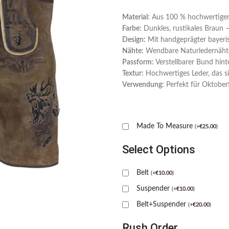
Material:
Aus 100 % hochwertigem Z
Farbe:
Dunkles, rustikales Braun – i
Design:
Mit handgeprägter bayeri
Nähte:
Wendbare Naturledernähte fü
Passform:
Verstellbarer Bund hint
Textur:
Hochwertiges Leder, das si
Verwendung:
Perfekt für Oktoberf
Made To Measure
(
+
€
25.00
)
Select Options
Belt
(
+
€
10.00
)
Suspender
(
+
€
10.00
)
Belt+Suspender
(
+
€
20.00
)
Rush Order