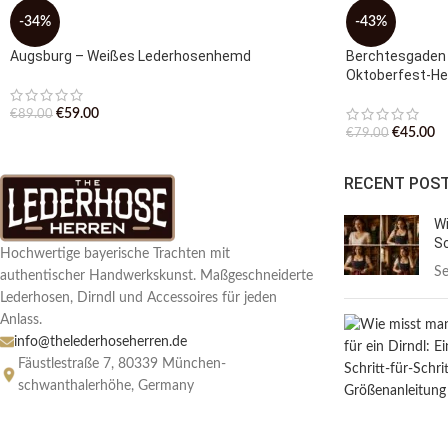
-34%
-43%
Augsburg – Weißes Lederhosenhemd
Berchtesgaden 
Oktoberfest-H
€
59.00
€
89.00
€
45.00
€
79.00
RECENT POS
Wi
Sc
Hochwertige bayerische Trachten mit
Se
authentischer Handwerkskunst. Maßgeschneiderte
Lederhosen, Dirndl und Accessoires für jeden
Anlass.
info@thelederhoseherren.de
Fäustlestraße 7, 80339 München-
schwanthalerhöhe, Germany