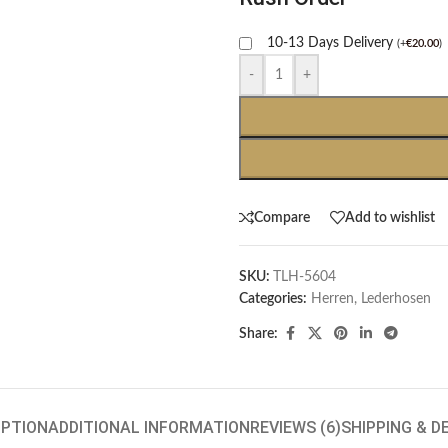
10-13 Days Delivery
(
+
€
20.00
)
-
+
Compare
Add to wishlist
SKU:
TLH-5604
Categories:
Herren
,
Lederhosen
Share:
IPTION
ADDITIONAL INFORMATION
REVIEWS (6)
SHIPPING & D