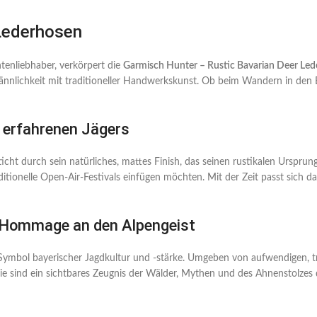
 Lederhosen
tenliebhaber, verkörpert die
Garmisch Hunter – Rustic Bavarian Deer Led
Männlichkeit mit traditioneller Handwerkskunst. Ob beim Wandern in den
s erfahrenen Jägers
icht durch sein natürliches, mattes Finish, das seinen rustikalen Ursprun
traditionelle Open-Air-Festivals einfügen möchten. Mit der Zeit passt sich
ne Hommage an den Alpengeist
 Symbol bayerischer Jagdkultur und -stärke. Umgeben von aufwendigen, tr
ie sind ein sichtbares Zeugnis der Wälder, Mythen und des Ahnenstolzes 