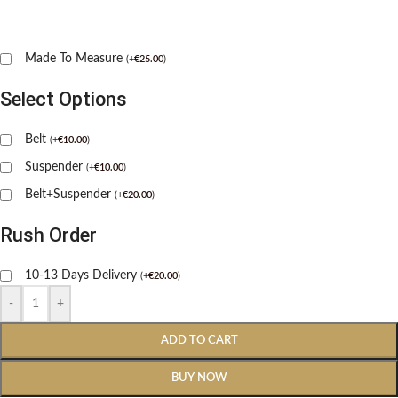
Made To Measure
(
+
€
25.00
)
Select Options
Belt
(
+
€
10.00
)
Suspender
(
+
€
10.00
)
Belt+Suspender
(
+
€
20.00
)
Rush Order
10-13 Days Delivery
(
+
€
20.00
)
-
+
ADD TO CART
BUY NOW