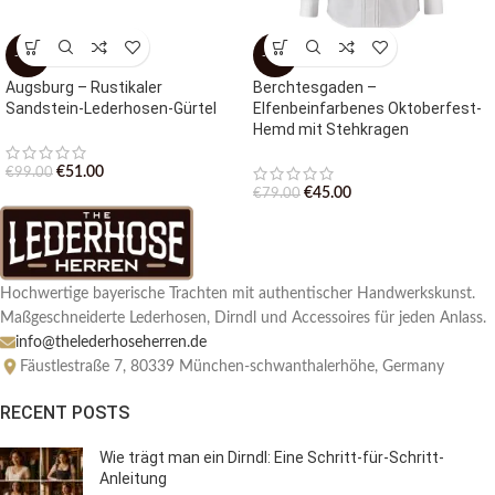
-48%
-43%
Augsburg – Rustikaler
Berchtesgaden –
Sandstein-Lederhosen-Gürtel
Elfenbeinfarbenes Oktoberfest-
Hemd mit Stehkragen
€
51.00
€
99.00
€
45.00
€
79.00
Hochwertige bayerische Trachten mit authentischer Handwerkskunst.
Maßgeschneiderte Lederhosen, Dirndl und Accessoires für jeden Anlass.
info@thelederhoseherren.de
Fäustlestraße 7, 80339 München-schwanthalerhöhe, Germany
RECENT POSTS
Wie trägt man ein Dirndl: Eine Schritt-für-Schritt-
Anleitung