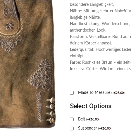
besondere Langlebigkeit.
Nähte:
Mit umgekehrter Nahtführu
langlebige Nähte.
Handbestickung:
Wunderschöne, tr
authentischen Look.
Passform:
Verstellbarer Bund auf 
deinem Körper anpasst.
Lederqualität:
Hochwertiges Leder,
einträgt.
Farbe:
Rustikales Braun – ein zeitlo
Inklusive Gürtel:
Wird mit einem st
Made To Measure
(
+
€
25.00
)
Select Options
Belt
(
+
€
10.00
)
Suspender
(
+
€
10.00
)