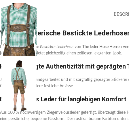
DESCR
Vintage Bayerische Bestickte Lederhose
Die
Vintage Bayerische Bestickte Lederhose
von
The leder Hose Herren
ver
jedes Volksfest und bietet gleichzeitig einen zeitlosen, eleganten Look.
Handgefertigte Authentizität mit geprägten
Jede Lederhose ist handgearbeitet und mit sorgfältig geprägter Stickerei 
Oktoberfest und andere festliche Anlässe.
Erstklassiges Leder für langlebigen Komfort
Aus 100 % hochwertigem Ziegenveloursleder gefertigt, überzeugt diese Hos
eine persönliche, bequeme Passform. Der rustikal-braune Farbton unterstr