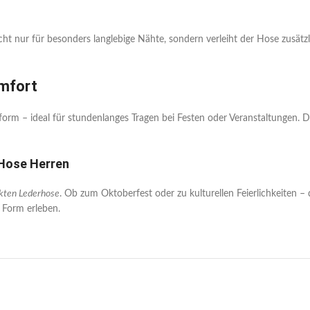
cht nur für besonders langlebige Nähte, sondern verleiht der Hose zusät
mfort
sform – ideal für stundenlanges Tragen bei Festen oder Veranstaltungen. D
r Hose Herren
ckten Lederhose
. Ob zum Oktoberfest oder zu kulturellen Feierlichkeiten –
 Form erleben.