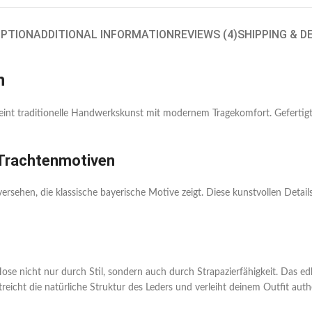
IPTION
ADDITIONAL INFORMATION
REVIEWS (4)
SHIPPING & D
n
eint traditionelle Handwerkskunst mit modernem Tragekomfort. Gefertigt
 Trachtenmotiven
versehen, die klassische bayerische Motive zeigt. Diese kunstvollen Detail
e nicht nur durch Stil, sondern auch durch Strapazierfähigkeit. Das edle
eicht die natürliche Struktur des Leders und verleiht deinem Outfit authe