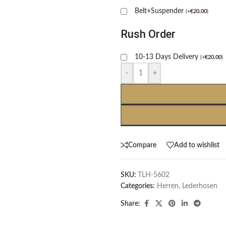
Belt+Suspender
(
+
€
20.00
)
Rush Order
10-13 Days Delivery
(
+
€
20.00
)
-
+
Compare
Add to wishlist
SKU:
TLH-5602
Categories:
Herren
,
Lederhosen
Share: