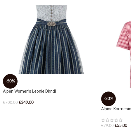
-50%
Alpen Women’s Leonie Dirndl
-30%
€
349.00
€
700.00
Alpine Karmesi
€
55.00
€
79.00