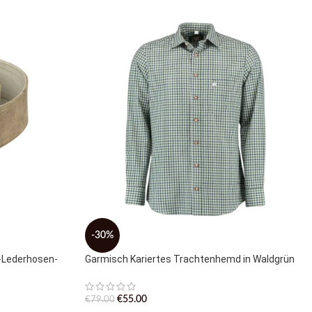
-30%
n-Lederhosen-
Garmisch Kariertes Trachtenhemd in Waldgrün
€
55.00
€
79.00