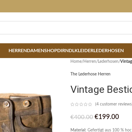
HERREN
DAMEN
SHOP
DIRNDLKLEIDER
LEDERHOSEN
Home
/
Herren
/
Lederhosen
/
Vintag
The Lederhose Herren
Vintage Besti
(
4
customer reviews
€
199.00
€
400.00
Material:
Gefertigt aus 100 % hoch