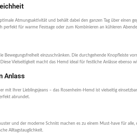
eichheit
timale Atmungsaktivität und behält dabei den ganzen Tag über einen gepf
ich perfekt für warme Festtage oder zum Kombinieren an kühleren Abende
ie Bewegungsfreiheit einzuschränken. Die durchgehende Knopfleiste vorn
ese Vielseitigkeit macht das Hemd ideal für festliche Anlässe ebenso wi
n Anlass
r mit Ihrer Lieblingsjeans – das Rosenheim-Hemd ist vielseitig einsetzb
perfekt abrundet.
ter und der moderne Schnitt machen es zu einem Must-have für alle, die k
che Alltagstauglichkeit.