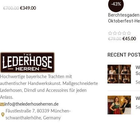
-43%
€
349.00
€
700.00
Berchtesgaden 
Oktoberfest-H
€
45.00
€
79.00
RECENT POS
Wi
Sc
Hochwertige bayerische Trachten mit
Se
authentischer Handwerkskunst. Maßgeschneiderte
Lederhosen, Dirndl und Accessoires für jeden
Anlass.
Wi
info@thelederhoseherren.de
Se
Fäustlestraße 7, 80339 München-
schwanthalerhöhe, Germany