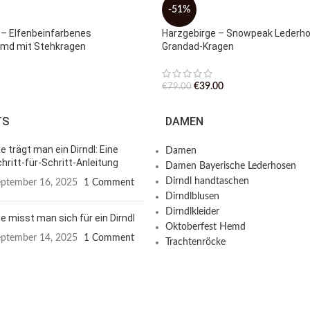
-51%
– Elfenbeinfarbenes
Harzgebirge – Snowpeak Lederh
emd mit Stehkragen
Grandad-Kragen
€
39.00
€
79.00
TS
DAMEN
e trägt man ein Dirndl: Eine
Damen
hritt-für-Schritt-Anleitung
Damen Bayerische Lederhosen
Dirndl handtaschen
ptember 16, 2025
1 Comment
Dirndlblusen
Dirndlkleider
e misst man sich für ein Dirndl
Oktoberfest Hemd
ptember 14, 2025
1 Comment
Trachtenröcke