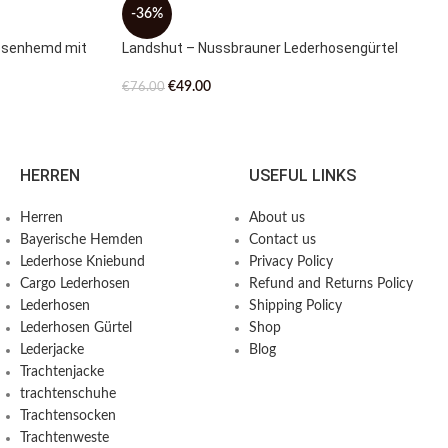
-36%
osenhemd mit
Landshut – Nussbrauner Lederhosengürtel
€
49.00
€
76.00
HERREN
USEFUL LINKS
Herren
About us
Bayerische Hemden​
Contact us
Lederhose Kniebund
Privacy Policy
Cargo Lederhosen
Refund and Returns Policy
Lederhosen
Shipping Policy
Lederhosen Gürtel
Shop
Lederjacke
Blog
Trachtenjacke
trachtenschuhe
Trachtensocken
Trachtenweste