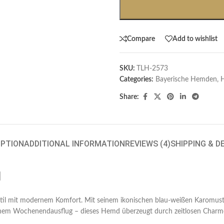
Compare
Add to wishlist
SKU:
TLH-2573
Categories:
Bayerische Hemden​
,
Share:
IPTION
ADDITIONAL INFORMATION
REVIEWS (4)
SHIPPING & D
d
stil mit modernem Komfort. Mit seinem ikonischen blau-weißen Karomust
nem Wochenendausflug – dieses Hemd überzeugt durch zeitlosen Charme u