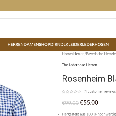
HERREN
DAMEN
SHOP
DIRNDLKLEIDER
LEDERHOSEN
Home
/
Herren
/
Bayerische Hemde
The Lederhose Herren
Rosenheim Bl
(
4
customer reviews
€
55.00
€
99.00
Hergestellt aus 100 % hochwertig