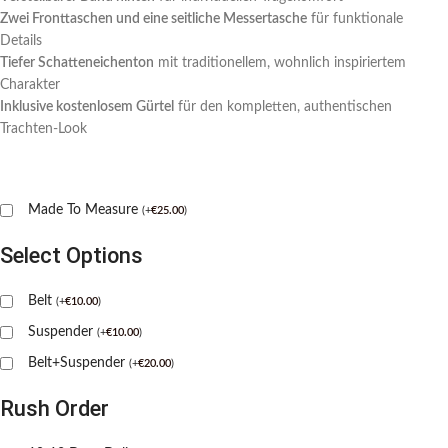
Zwei Fronttaschen und eine seitliche Messertasche
für funktionale
Details
Tiefer Schatteneichenton
mit traditionellem, wohnlich inspiriertem
Charakter
Inklusive kostenlosem Gürtel
für den kompletten, authentischen
Trachten-Look
Made To Measure
(
+
€
25.00
)
Select Options
Belt
(
+
€
10.00
)
Suspender
(
+
€
10.00
)
Belt+Suspender
(
+
€
20.00
)
Rush Order