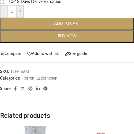
10-13 Days Delivery
(
+
€
20.00
)
-
+
ADD TO CART
BUY NOW
Compare
Add to wishlist
Size guide
SKU:
TLH-5600
Categories:
Herren
,
Lederhosen
Share:
Related products