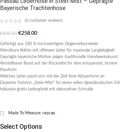
Passau Lederhose in Stein-Mist – Geprägte
Bayerische Trachtenhose
(
6
customer reviews)
€
258.00
€
600.00
Gefertigt aus 100 % hochwertigem Ziegenveloursleder
Wendbare Nähte mit offenem Leder für maximale Langlebigkeit
Geprägte bayerische Motive zeigen traditionelle Handwerkskunst
Verstellbarer Bund auf der Rückseite für eine entspannte, sichere
Passform
Weiches Leder passt sich mit der Zeit Ihrer Körperform an
Dezenter Farbton „Stein-Mist“ für einen edlen alpenländischen Stil
Inklusive gratis Ledergürtel mit dekorativer Schnalle
Made To Measure
(
+
€
25.00
)
Select Options