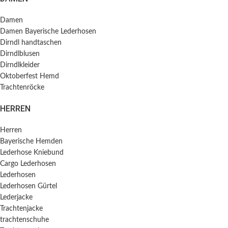
Damen
Damen Bayerische Lederhosen
Dirndl handtaschen
Dirndlblusen
Dirndlkleider
Oktoberfest Hemd
Trachtenröcke
HERREN
Herren
Bayerische Hemden​
Lederhose Kniebund
Cargo Lederhosen
Lederhosen
Lederhosen Gürtel
Lederjacke
Trachtenjacke
trachtenschuhe