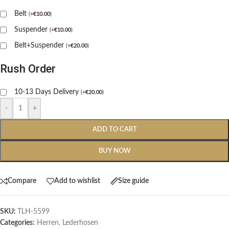
Belt
(
+
€
10.00
)
Suspender
(
+
€
10.00
)
Belt+Suspender
(
+
€
20.00
)
Rush Order
10-13 Days Delivery
(
+
€
20.00
)
-
+
ADD TO CART
BUY NOW
Compare
Add to wishlist
Size guide
SKU:
TLH-5599
Categories:
Herren
,
Lederhosen