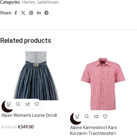
Categories:
Herren
,
Lederhosen
Share:
Related products
-50%
Alpen Women’s Leonie Dirndl
-30%
€
349.00
Alpine Karmesinrot Karo
€
700.00
Kurzarm-Trachtenshirt