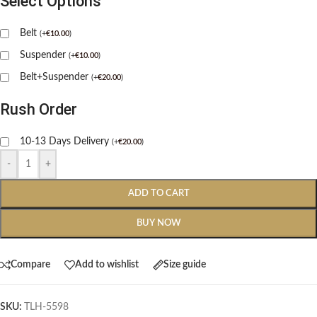
Select Options
Belt
(
+
€
10.00
)
Suspender
(
+
€
10.00
)
Belt+Suspender
(
+
€
20.00
)
Rush Order
10-13 Days Delivery
(
+
€
20.00
)
-
+
ADD TO CART
BUY NOW
Compare
Add to wishlist
Size guide
SKU:
TLH-5598