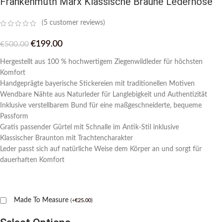
Frankenmuth Marx Klassische Braune Lederhose
(
5
customer reviews)
€
199.00
€
500.00
Hergestellt aus 100 % hochwertigem Ziegenwildleder für höchsten
Komfort
Handgeprägte bayerische Stickereien mit traditionellen Motiven
Wendbare Nähte aus Naturleder für Langlebigkeit und Authentizität
Inklusive verstellbarem Bund für eine maßgeschneiderte, bequeme
Passform
Gratis passender Gürtel mit Schnalle im Antik-Stil inklusive
Klassischer Braunton mit Trachtencharakter
Leder passt sich auf natürliche Weise dem Körper an und sorgt für
dauerhaften Komfort
Made To Measure
(
+
€
25.00
)