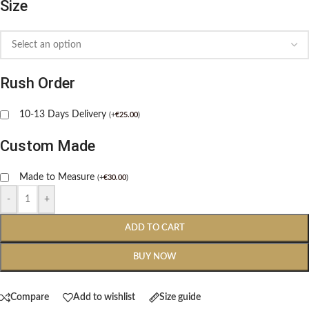
Size
Rush Order
10-13 Days Delivery
(
+
€
25.00
)
Custom Made
Made to Measure
(
+
€
30.00
)
-
+
ADD TO CART
BUY NOW
Compare
Add to wishlist
Size guide