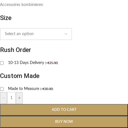
Accessoires kombinieren
Size
Rush Order
10-13 Days Delivery
(
+
€
25.00
)
Custom Made
Made to Measure
(
+
€
30.00
)
-
+
ADD TO CART
BUY NOW