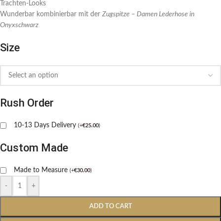
Trachten-Looks
Wunderbar kombinierbar mit der
Zugspitze – Damen Lederhose in
Onyxschwarz
Size
Rush Order
10-13 Days Delivery
(
+
€
25.00
)
Custom Made
Made to Measure
(
+
€
30.00
)
-
+
ADD TO CART