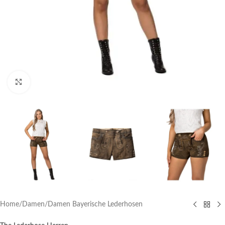
Click to enlarge
Home
/
Damen
/
Damen Bayerische Lederhosen