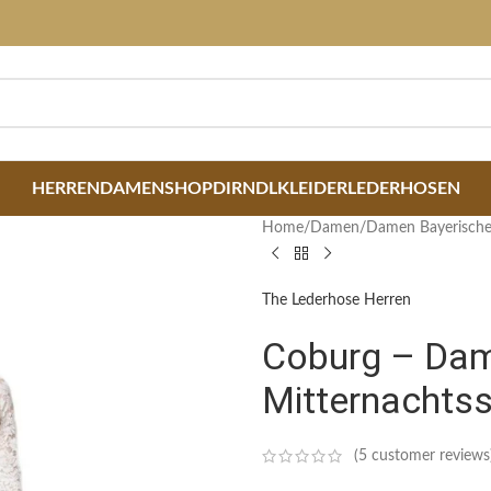
HERREN
DAMEN
SHOP
DIRNDLKLEIDER
LEDERHOSEN
Home
/
Damen
/
Damen Bayerische
The Lederhose Herren
Coburg – Dam
Mitternachts
(
5
customer reviews