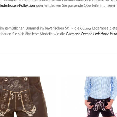
nt. Kombinieren Sie diese Lederhose mit elfenbeinfarbenen Blusen, rot-w
ederhosen-Kollektion
oder entdecken Sie passende Oberteile in unserer
eim gemütlichen Bummel im bayerischen Stil – die
Coburg
Lederhose biete
chauen Sie sich ähnliche Modelle wie die
Garmisch Damen Lederhose in An