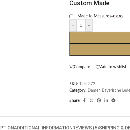
Custom Made
Made to Measure
(
+
€
30.00
)
-
+
Compare
Add to wishlist
SKU:
TLH-372
Category:
Damen Bayerische Led
Share:
IPTION
ADDITIONAL INFORMATION
REVIEWS (5)
SHIPPING & D