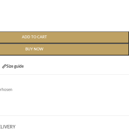
ADD TO CART
BUY NOW
Size guide
erhosen
ELIVERY