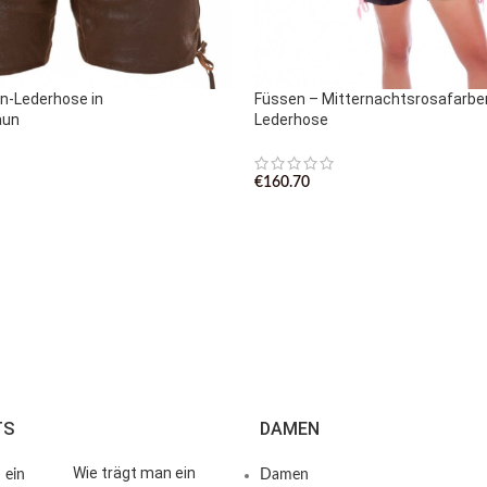
n-Lederhose in
Füssen – Mitternachtsrosafarb
aun
Lederhose
€
160.70
TS
DAMEN
Wie trägt man ein
Damen