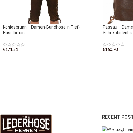
Königsbrunn – Damen-Bundhose in Tief-
Passau – Dame
Haselbraun
Schokoladenbr
€
171.51
€
160.70
RECENT POS