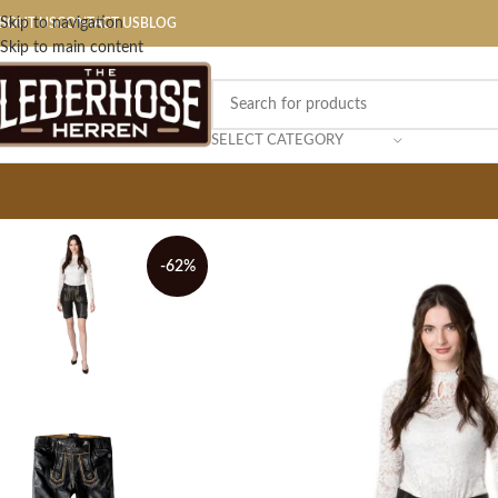
Skip to navigation
BOUT US
CONTACT US
BLOG
Skip to main content
SELECT CATEGORY
-62%