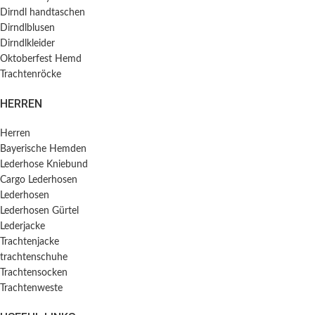
Dirndl handtaschen
Dirndlblusen
Dirndlkleider
Oktoberfest Hemd
Trachtenröcke
HERREN
Herren
Bayerische Hemden​
Lederhose Kniebund
Cargo Lederhosen
Lederhosen
Lederhosen Gürtel
Lederjacke
Trachtenjacke
trachtenschuhe
Trachtensocken
Trachtenweste