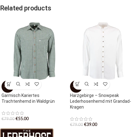
Related products
-30%
-51%
Garmisch Kariertes
Harzgebirge – Snowpeak
Trachtenhemd in Waldgrün
Lederhosenhemd mit Grandad-
Kragen
€
55.00
€
79.00
€
39.00
€
79.00