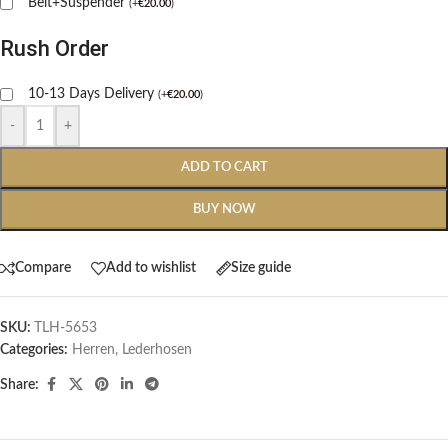
Belt+Suspender
(
+
€
20.00
)
Rush Order
10-13 Days Delivery
(
+
€
20.00
)
-
+
ADD TO CART
BUY NOW
Compare
Add to wishlist
Size guide
SKU:
TLH-5653
Categories:
Herren
,
Lederhosen
Share: