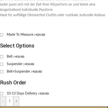
Leder passt sich mit der Zeit Ihrer Körperform an und bietet eine
langanhaltend individuelle Passform
Ideal für auffällige Oktoberfest-Outfits oder rustikale, kulturelle Anlässe
Made To Measure
(
+
€
25.00
)
Select Options
Belt
(
+
€
10.00
)
Suspender
(
+
€
10.00
)
Belt+Suspender
(
+
€
20.00
)
Rush Order
10-13 Days Delivery
(
+
€
20.00
)
-
+