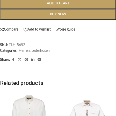
ADD TO CART
BUY NOW
Compare
Add to wishlist
Size guide
SKU:
TLH-5652
Categories:
Herren
,
Lederhosen
Share:
Related products