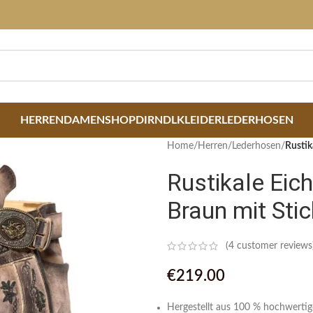
HERREN
DAMEN
SHOP
DIRNDLKLEIDER
LEDERHOSEN
Home
/
Herren
/
Lederhosen
/
Rustik
Rustikale Eic
Braun mit Stic
(
4
customer reviews
€
219.00
Hergestellt aus 100 % hochwertig