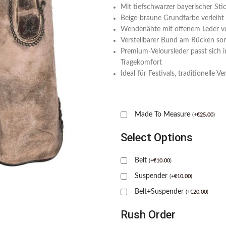
Mit tiefschwarzer bayerischer Sti
Beige-braune Grundfarbe verleiht 
Wendenähte mit offenem Leder vers
Verstellbarer Bund am Rücken sorg
Premium-Veloursleder passt sich i
Tragekomfort
Ideal für Festivals, traditionelle V
Made To Measure
(
+
€
25.00
)
Select Options
Belt
(
+
€
10.00
)
Suspender
(
+
€
10.00
)
Belt+Suspender
(
+
€
20.00
)
Rush Order