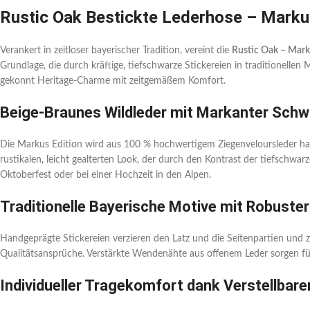
Rustic Oak Bestickte Lederhose – Marku
Verankert in zeitloser bayerischer Tradition, vereint die
Rustic Oak – Mark
Grundlage, die durch kräftige, tiefschwarze Stickereien in traditionell
gekonnt Heritage-Charme mit zeitgemäßem Komfort.
Beige-Braunes Wildleder mit Markanter Schwa
Die Markus Edition wird aus 100 % hochwertigem Ziegenveloursleder hand
rustikalen, leicht gealterten Look, der durch den Kontrast der tiefschwa
Oktoberfest oder bei einer Hochzeit in den Alpen.
Traditionelle Bayerische Motive mit Robuste
Handgeprägte Stickereien verzieren den Latz und die Seitenpartien und zei
Qualitätsansprüche. Verstärkte Wendenähte aus offenem Leder sorgen für 
Individueller Tragekomfort dank Verstellbar