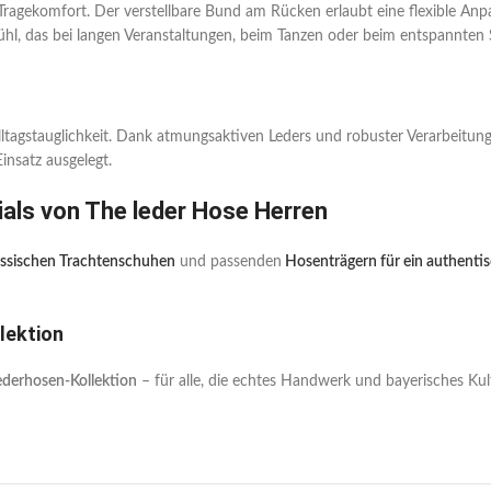
ragekomfort. Der verstellbare Bund am Rücken erlaubt eine flexible Anpa
hl, das bei langen Veranstaltungen, beim Tanzen oder beim entspannten 
 Alltagstauglichkeit. Dank atmungsaktiven Leders und robuster Verarbeitun
insatz ausgelegt.
als von The leder Hose Herren
assischen Trachtenschuhen
und passenden
Hosenträgern für ein authentis
lektion
ederhosen-Kollektion
– für alle, die echtes Handwerk und bayerisches Kultu