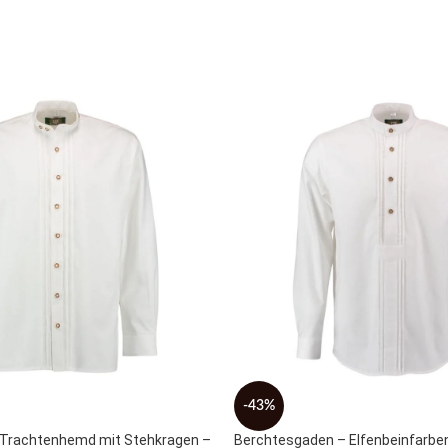
-43%
 Trachtenhemd mit Stehkragen –
Berchtesgaden – Elfenbeinfarbe