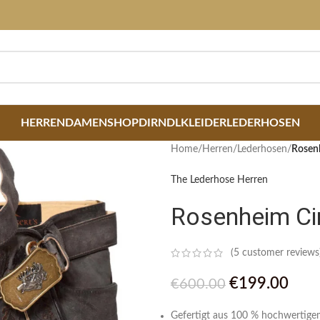
HERREN
DAMEN
SHOP
DIRNDLKLEIDER
LEDERHOSEN
Home
/
Herren
/
Lederhosen
/
Rosen
The Lederhose Herren
Rosenheim C
(
5
customer reviews
€
199.00
€
600.00
Gefertigt aus 100 % hochwertige