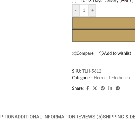
10-13 Days Delivery
(
+
€
20.00
)
-
+
Compare
Add to wishlist
SKU:
TLH-5612
Categories:
Herren
,
Lederhosen
Share:
IPTION
ADDITIONAL INFORMATION
REVIEWS (5)
SHIPPING & D