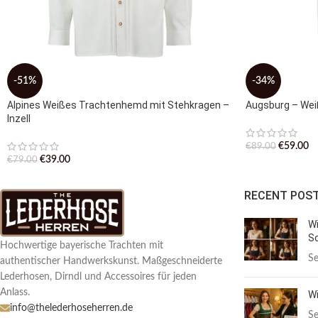
-51%
-34%
Alpines Weißes Trachtenhemd mit Stehkragen –
Augsburg – We
Inzell
€
59.00
€
89.00
€
39.00
€
79.00
RECENT POS
Wi
Sc
Hochwertige bayerische Trachten mit
Se
authentischer Handwerkskunst. Maßgeschneiderte
Lederhosen, Dirndl und Accessoires für jeden
Anlass.
Wi
info@thelederhoseherren.de
Se