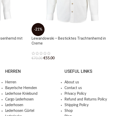
-21%
osenhemd mit
Lewandowski – Besticktes Trachtenhemd in
Creme
€
55.00
€
70.00
HERREN
USEFUL LINKS
Herren
About us
Bayerische Hemden​
Contact us
Lederhose Kniebund
Privacy Policy
Cargo Lederhosen
Refund and Returns Policy
Lederhosen
Shipping Policy
Lederhosen Gürtel
Shop