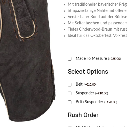
Mit traditioneller bayerischer Prä
Strapazierfähige Nähte mit offener
Verstellbarer Bund auf der Rücks
Mit Seitentaschen und passendem 
Tiefes Cinderwood-Braun mit rust
Ideal für das Oktoberfest, Volkfest
Made To Measure
(
+
€
25.00
)
Select Options
Belt
(
+
€
10.00
)
Suspender
(
+
€
10.00
)
Belt+Suspender
(
+
€
20.00
)
Rush Order