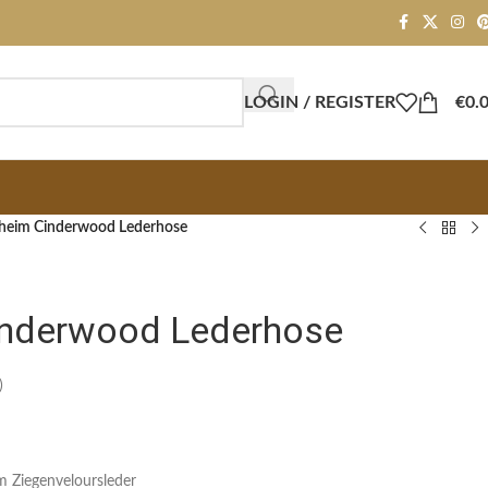
LOGIN / REGISTER
€
0.
heim Cinderwood Lederhose
inderwood Lederhose
)
m Ziegenveloursleder