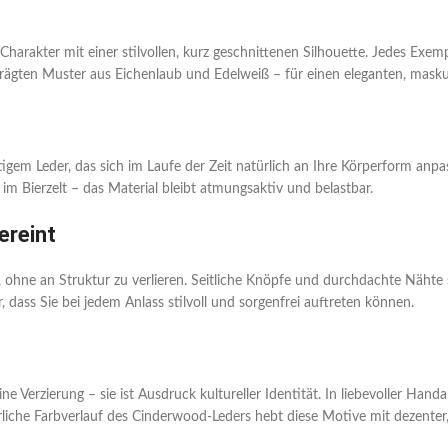
Charakter mit einer stilvollen, kurz geschnittenen Silhouette. Jedes Exe
eprägten Muster aus Eichenlaub und Edelweiß – für einen eleganten, maskul
em Leder, das sich im Laufe der Zeit natürlich an Ihre Körperform anpass
m Bierzelt – das Material bleibt atmungsaktiv und belastbar.
ereint
n, ohne an Struktur zu verlieren. Seitliche Knöpfe und durchdachte Nähte 
 dass Sie bei jedem Anlass stilvoll und sorgenfrei auftreten können.
ine Verzierung – sie ist Ausdruck kultureller Identität. In liebevoller Ha
rliche Farbverlauf des Cinderwood-Leders hebt diese Motive mit dezenter,