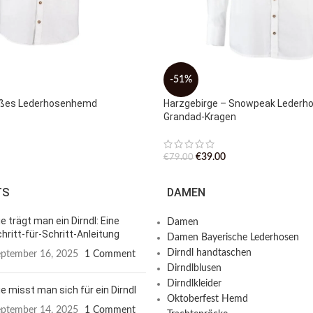
-51%
ißes Lederhosenhemd
Harzgebirge – Snowpeak Lederh
Grandad-Kragen
€
39.00
€
79.00
TS
DAMEN
e trägt man ein Dirndl: Eine
Damen
hritt-für-Schritt-Anleitung
Damen Bayerische Lederhosen
Dirndl handtaschen
ptember 16, 2025
1 Comment
Dirndlblusen
Dirndlkleider
e misst man sich für ein Dirndl
Oktoberfest Hemd
ptember 14, 2025
1 Comment