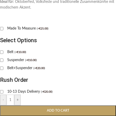
Ideal für:
Oktoberfest, Volksfeste und traditionelle Zusammenkünfte mit
modischem Akzent.
Made To Measure
(
+
€
25.00
)
Select Options
Belt
(
+
€
10.00
)
Suspender
(
+
€
10.00
)
Belt+Suspender
(
+
€
20.00
)
Rush Order
10-13 Days Delivery
(
+
€
20.00
)
-
+
ADD TO CART