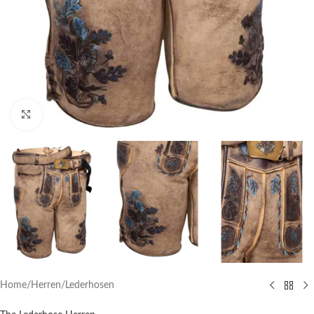
Click to enlarge
Home
/
Herren
/
Lederhosen