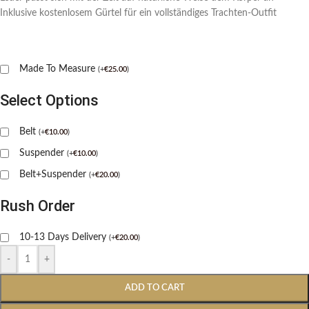
Inklusive kostenlosem Gürtel für ein vollständiges Trachten-Outfit
Made To Measure
(
+
€
25.00
)
Select Options
Belt
(
+
€
10.00
)
Suspender
(
+
€
10.00
)
Belt+Suspender
(
+
€
20.00
)
Rush Order
10-13 Days Delivery
(
+
€
20.00
)
-
+
ADD TO CART