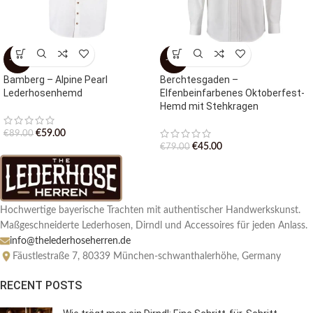
-34%
-43%
Bamberg – Alpine Pearl
Berchtesgaden –
Lederhosenhemd
Elfenbeinfarbenes Oktoberfest-
Hemd mit Stehkragen
€
59.00
€
89.00
€
45.00
€
79.00
Hochwertige bayerische Trachten mit authentischer Handwerkskunst.
Maßgeschneiderte Lederhosen, Dirndl und Accessoires für jeden Anlass.
info@thelederhoseherren.de
Fäustlestraße 7, 80339 München-schwanthalerhöhe, Germany
RECENT POSTS