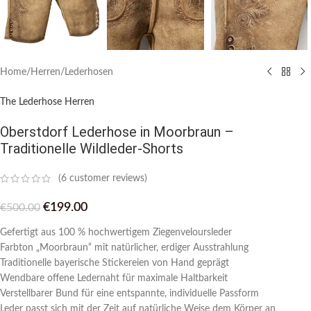
Home
/
Herren
/
Lederhosen
The Lederhose Herren
Oberstdorf Lederhose in Moorbraun –
Traditionelle Wildleder-Shorts
(
6
customer reviews)
€
199.00
€
500.00
Gefertigt aus 100 % hochwertigem Ziegenveloursleder
Farbton „Moorbraun“ mit natürlicher, erdiger Ausstrahlung
Traditionelle bayerische Stickereien von Hand geprägt
Wendbare offene Ledernaht für maximale Haltbarkeit
Verstellbarer Bund für eine entspannte, individuelle Passform
Leder passt sich mit der Zeit auf natürliche Weise dem Körper an