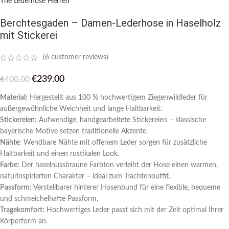
The Lederhose Herren
Berchtesgaden – Damen-Lederhose in Haselholz
mit Stickerei
(
6
customer reviews)
€
239.00
€
400.00
Material:
Hergestellt aus 100 % hochwertigem Ziegenwildleder für
außergewöhnliche Weichheit und lange Haltbarkeit.
Stickereien:
Aufwendige, handgearbeitete Stickereien – klassische
bayerische Motive setzen traditionelle Akzente.
Nähte:
Wendbare Nähte mit offenem Leder sorgen für zusätzliche
Haltbarkeit und einen rustikalen Look.
Farbe:
Der haselnussbraune Farbton verleiht der Hose einen warmen,
naturinspirierten Charakter – ideal zum Trachtenoutfit.
Passform:
Verstellbarer hinterer Hosenbund für eine flexible, bequeme
und schmeichelhafte Passform.
Tragekomfort:
Hochwertiges Leder passt sich mit der Zeit optimal Ihrer
Körperform an.