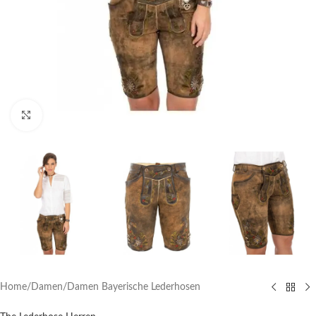
Click to enlarge
Home
/
Damen
/
Damen Bayerische Lederhosen