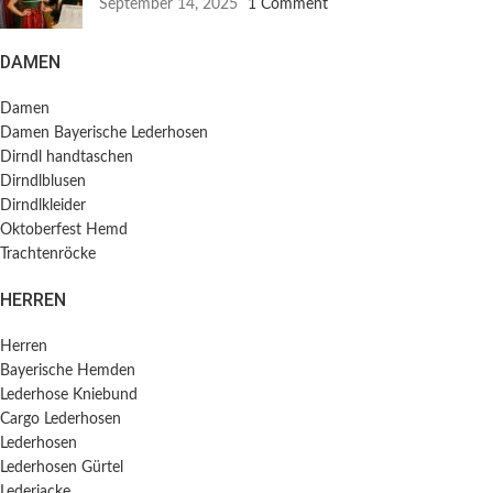
September 14, 2025
1 Comment
DAMEN
Damen
Damen Bayerische Lederhosen
Dirndl handtaschen
Dirndlblusen
Dirndlkleider
Oktoberfest Hemd
Trachtenröcke
HERREN
Herren
Bayerische Hemden​
Lederhose Kniebund
Cargo Lederhosen
Lederhosen
Lederhosen Gürtel
Lederjacke