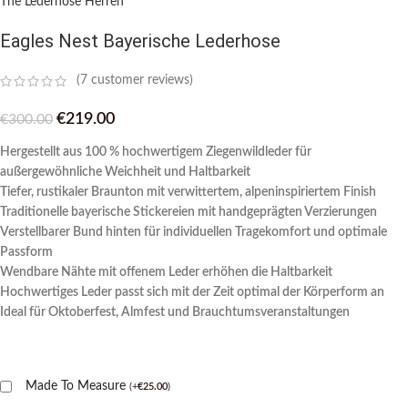
The Lederhose Herren
Eagles Nest Bayerische Lederhose
(
7
customer reviews)
€
219.00
€
300.00
Hergestellt aus 100 % hochwertigem Ziegenwildleder für
außergewöhnliche Weichheit und Haltbarkeit
Tiefer, rustikaler Braunton mit verwittertem, alpeninspiriertem Finish
Traditionelle bayerische Stickereien mit handgeprägten Verzierungen
Verstellbarer Bund hinten für individuellen Tragekomfort und optimale
Passform
Wendbare Nähte mit offenem Leder erhöhen die Haltbarkeit
Hochwertiges Leder passt sich mit der Zeit optimal der Körperform an
Ideal für Oktoberfest, Almfest und Brauchtumsveranstaltungen
Made To Measure
(
+
€
25.00
)