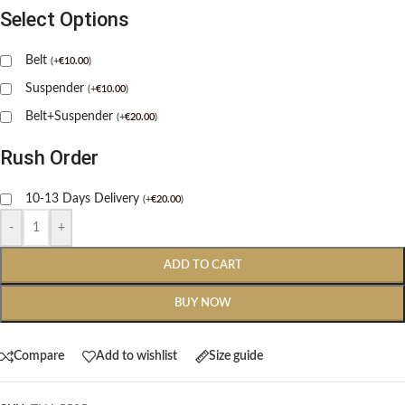
Select Options
Belt
(
+
€
10.00
)
Suspender
(
+
€
10.00
)
Belt+Suspender
(
+
€
20.00
)
Rush Order
10-13 Days Delivery
(
+
€
20.00
)
-
+
ADD TO CART
BUY NOW
Compare
Add to wishlist
Size guide