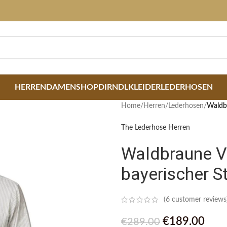
HERREN
DAMEN
SHOP
DIRNDLKLEIDER
LEDERHOSEN
Home
/
Herren
/
Lederhosen
/
Waldbr
The Lederhose Herren
Waldbraune V
bayerischer St
(
6
customer reviews
€
189.00
€
289.00