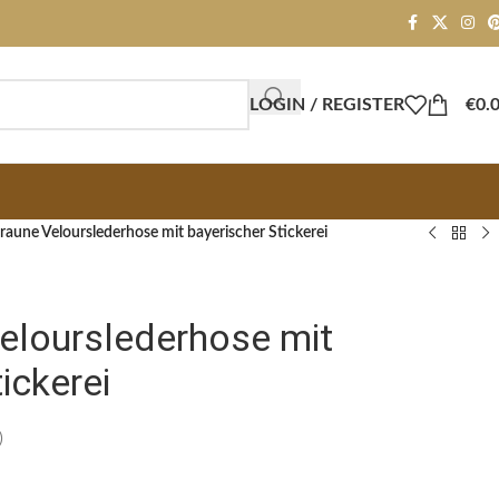
LOGIN / REGISTER
€
0.
aune Velourslederhose mit bayerischer Stickerei
elourslederhose mit
ickerei
)