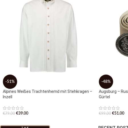
-51%
-48%
Alpines Weißes Trachtenhemd mit Stehkragen –
Augsburg – Rus
Inzell
Gürtel
€
39.00
€
51.00
€
79.00
€
99.00
RECENT POS