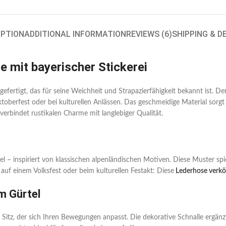
IPTION
ADDITIONAL INFORMATION
REVIEWS (6)
SHIPPING & D
 mit bayerischer Stickerei
efertigt, das für seine Weichheit und Strapazierfähigkeit bekannt ist. De
erfest oder bei kulturellen Anlässen. Das geschmeidige Material sorgt n
verbindet rustikalen Charme mit langlebiger Qualität.
l – inspiriert von klassischen alpenländischen Motiven. Diese Muster spi
auf einem Volksfest oder beim kulturellen Festakt: Diese
Lederhose verkör
m Gürtel
llen Sitz, der sich Ihren Bewegungen anpasst. Die dekorative Schnalle ergä