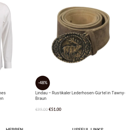
-48%
nes
Lindau – Rustikaler Lederhosen-Gürtel in Tawny-
en
Braun
€
51.00
€
99.00
HERREN
USEFUL LINKS