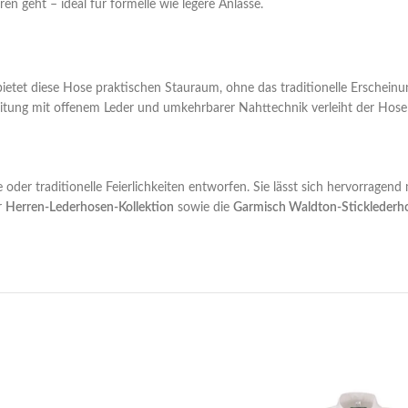
en geht – ideal für formelle wie legere Anlässe.
ietet diese Hose praktischen Stauraum, ohne das traditionelle Erschein
rbeitung mit offenem Leder und umkehrbarer Nahttechnik verleiht der Hose zu
der traditionelle Feierlichkeiten entworfen. Sie lässt sich hervorragen
r
Herren-Lederhosen-Kollektion
sowie die
Garmisch Waldton-Sticklederh