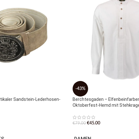
-43%
tikaler Sandstein-Lederhosen-
Berchtesgaden – Elfenbeinfarbe
Oktoberfest-Hemd mit Stehkrag
€
45.00
€
79.00
TS
DAMEN