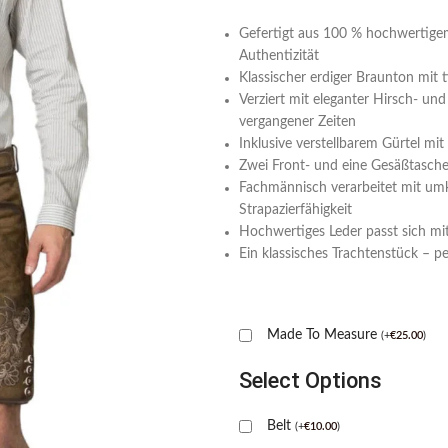
Gefertigt aus 100 % hochwertigem
Authentizität
Klassischer erdiger Braunton mit t
Verziert mit eleganter Hirsch- un
vergangener Zeiten
Inklusive verstellbarem Gürtel mit 
Zwei Front- und eine Gesäßtasche 
Fachmännisch verarbeitet mit umk
Strapazierfähigkeit
Hochwertiges Leder passt sich mit
Ein klassisches Trachtenstück – per
Made To Measure
(
+
€
25.00
)
Select Options
Belt
(
+
€
10.00
)