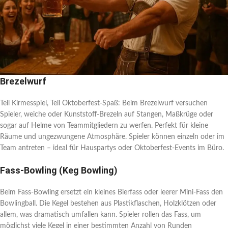
Brezelwurf
Teil Kirmesspiel, Teil Oktoberfest-Spaß: Beim Brezelwurf versuchen
Spieler, weiche oder Kunststoff-Brezeln auf Stangen, Maßkrüge oder
sogar auf Helme von Teammitgliedern zu werfen. Perfekt für kleine
Räume und ungezwungene Atmosphäre. Spieler können einzeln oder im
Team antreten – ideal für Hauspartys oder Oktoberfest-Events im Büro.
Fass-Bowling (Keg Bowling)
Beim Fass-Bowling ersetzt ein kleines Bierfass oder leerer Mini-Fass den
Bowlingball. Die Kegel bestehen aus Plastikflaschen, Holzklötzen oder
allem, was dramatisch umfallen kann. Spieler rollen das Fass, um
möglichst viele Kegel in einer bestimmten Anzahl von Runden