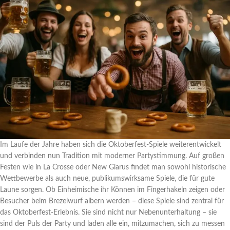
Im Laufe der Jahre haben sich die Oktoberfest-Spiele weiterentwickelt
und verbinden nun Tradition mit moderner Partystimmung. Auf großen
Festen wie in La Crosse oder New Glarus findet man sowohl historische
Wettbewerbe als auch neue, publikumswirksame Spiele, die für gute
Laune sorgen. Ob Einheimische ihr Können im Fingerhakeln zeigen oder
Besucher beim Brezelwurf albern werden – diese Spiele sind zentral für
das Oktoberfest-Erlebnis. Sie sind nicht nur Nebenunterhaltung – sie
sind der Puls der Party und laden alle ein, mitzumachen, sich zu messen