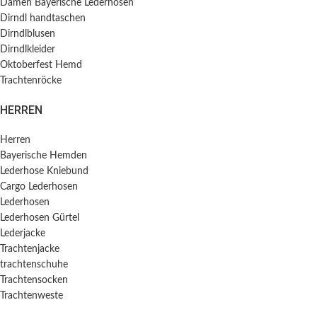
Damen Bayerische Lederhosen
Dirndl handtaschen
Dirndlblusen
Dirndlkleider
Oktoberfest Hemd
Trachtenröcke
HERREN
Herren
Bayerische Hemden​
Lederhose Kniebund
Cargo Lederhosen
Lederhosen
Lederhosen Gürtel
Lederjacke
Trachtenjacke
trachtenschuhe
Trachtensocken
Trachtenweste