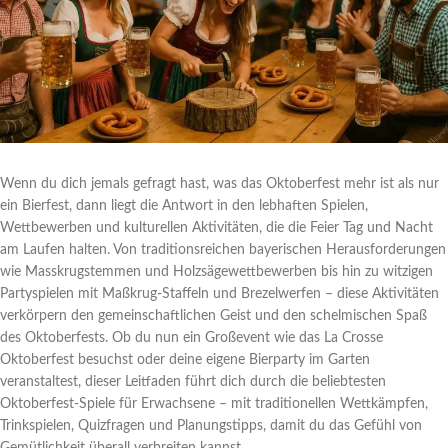
Wenn du dich jemals gefragt hast, was das Oktoberfest mehr ist als nur
ein Bierfest, dann liegt die Antwort in den lebhaften Spielen,
Wettbewerben und kulturellen Aktivitäten, die die Feier Tag und Nacht
am Laufen halten. Von traditionsreichen bayerischen Herausforderungen
wie Masskrugstemmen und Holzsägewettbewerben bis hin zu witzigen
Partyspielen mit Maßkrug-Staffeln und Brezelwerfen – diese Aktivitäten
verkörpern den gemeinschaftlichen Geist und den schelmischen Spaß
des Oktoberfests. Ob du nun ein Großevent wie das La Crosse
Oktoberfest besuchst oder deine eigene Bierparty im Garten
veranstaltest, dieser Leitfaden führt dich durch die beliebtesten
Oktoberfest-Spiele für Erwachsene – mit traditionellen Wettkämpfen,
Trinkspielen, Quizfragen und Planungstipps, damit du das Gefühl von
Gemütlichkeit überall verbreiten kannst.