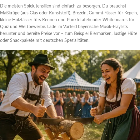
Die meisten Spielutensilien sind einfach zu besorgen. Du brauchst
Maßkrüge (aus Glas oder Kunststoff), Brezeln, Gummi-Fässer für Kegeln,
kleine Holzfässer fürs Rennen und Punktetafeln oder Whiteboards für
Quiz und Wettbewerbe. Lade im Vorfeld bayerische Musik-Playlists
herunter und bereite Preise vor – zum Beispiel Biermarken, lustige Hüte
oder Snackpakete mit deutschen Spezialitäten.