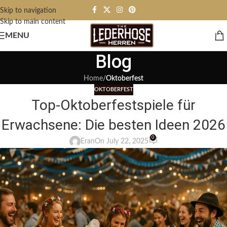
Skip to navigation
Skip to main content
MENU
Blog
Home
/
Oktoberfest
OKTOBERFEST
Top-Oktoberfestspiele für
Erwachsene: Die besten Ideen 2026
0
Eran
On July 22, 2025