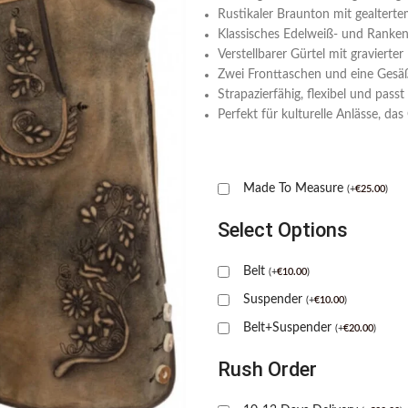
Rustikaler Braunton mit gealterte
Klassisches Edelweiß- und Ranke
Verstellbarer Gürtel mit gravierte
Zwei Fronttaschen und eine Gesä
Strapazierfähig, flexibel und pass
Perfekt für kulturelle Anlässe, da
Made To Measure
(
+
€
25.00
)
Select Options
Belt
(
+
€
10.00
)
Suspender
(
+
€
10.00
)
Belt+Suspender
(
+
€
20.00
)
Rush Order