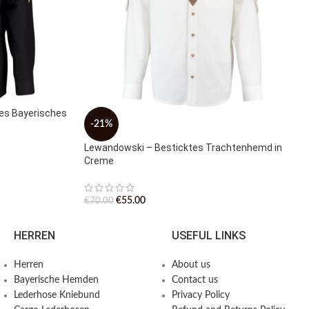
tes Bayerisches
-21%
Lewandowski – Besticktes Trachtenhemd in
Creme
€
55.00
€
70.00
HERREN
USEFUL LINKS
Herren
About us
Bayerische Hemden​
Contact us
Lederhose Kniebund
Privacy Policy