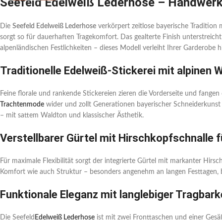
Seefeld Edelweiß Lederhose – Handwerk
Die
Seefeld Edelweiß Lederhose
verkörpert zeitlose bayerische Tradition 
sorgt so für dauerhaften Tragekomfort. Das gealterte Finish unterstreicht
alpenländischen Festlichkeiten – dieses Modell verleiht Ihrer Garderobe 
Traditionelle Edelweiß-Stickerei mit alpinen 
Feine florale und rankende Stickereien zieren die Vorderseite und fangen
Trachtenmode
wider und zollt Generationen bayerischer Schneiderkunst
– mit sattem Waldton und klassischer Ästhetik.
Verstellbarer Gürtel mit Hirschkopfschnalle f
Für maximale Flexibilität sorgt der integrierte Gürtel mit markanter Hirsc
Komfort wie auch Struktur – besonders angenehm an langen Festtagen, b
Funktionale Eleganz mit langlebiger Tragbark
Die Seefeld
Edelweiß Lederhose
ist mit zwei Fronttaschen und einer Gesäß