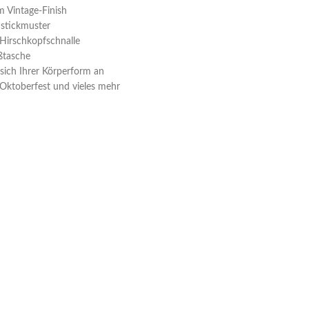
m Vintage-Finish
nstickmuster
r Hirschkopfschnalle
ßtasche
t sich Ihrer Körperform an
s Oktoberfest und vieles mehr