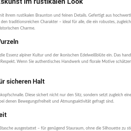
skunst im rustikalen Look
mit ihrem rustikalen Braunton und feinen Details. Gefertigt aus hochwerti
 den traditionsreichen Charakter – ideal für alle, die ein robustes, zugle
historischen Charme.
Wurzeln
 die Essenz alpiner Kultur und der ikonischen Edelweißblüte ein. Das hand
 Respekt. Wenn Sie authentisches Handwerk und florale Motive schätzen
ür sicheren Halt
hkopfschnalle. Diese sichert nicht nur den Sitz, sondern setzt zugleich ein
ei denen Bewegungsfreiheit und Atmungsaktivität gefragt sind.
eit
tasche ausgestattet – für genügend Stauraum, ohne die Silhouette zu stö