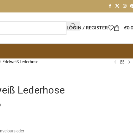
LOGIN / REGISTER
€
0.
d Edelweiß Lederhose
weiß Lederhose
)
nveloursleder