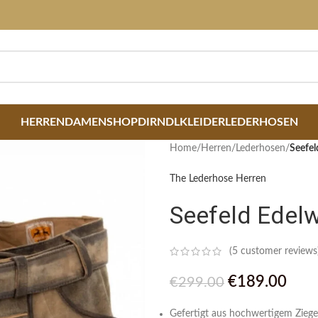
HERREN
DAMEN
SHOP
DIRNDLKLEIDER
LEDERHOSEN
Home
/
Herren
/
Lederhosen
/
Seefel
The Lederhose Herren
Seefeld Edel
(
5
customer reviews
€
189.00
€
299.00
Gefertigt aus hochwertigem Ziege