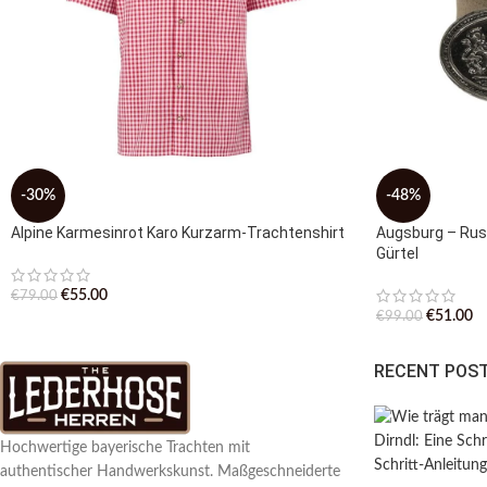
-30%
-48%
Alpine Karmesinrot Karo Kurzarm-Trachtenshirt
Augsburg – Rus
Gürtel
€
55.00
€
79.00
€
51.00
€
99.00
RECENT POS
Hochwertige bayerische Trachten mit
authentischer Handwerkskunst. Maßgeschneiderte