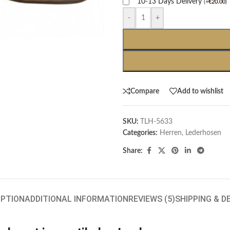
10-13 Days Delivery
(
+
€
20.00
)
-
+
Compare
Add to wishlist
SKU:
TLH-5633
Categories:
Herren
,
Lederhosen
Share:
IPTION
ADDITIONAL INFORMATION
REVIEWS (5)
SHIPPING & D