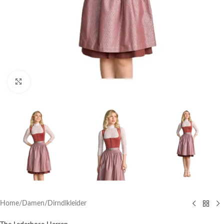
Click to enlarge
Home
/
Damen
/
Dirndlkleider