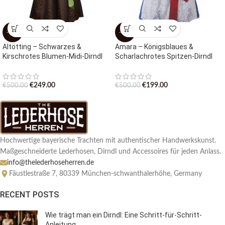
-50%
-60%
Altötting – Schwarzes &
Amara – Königsblaues &
Kirschrotes Blumen-Midi-Dirndl
Scharlachrotes Spitzen-Dirndl
€
249.00
€
199.00
€
500.00
€
500.00
Hochwertige bayerische Trachten mit authentischer Handwerkskunst.
Maßgeschneiderte Lederhosen, Dirndl und Accessoires für jeden Anlass.
info@thelederhoseherren.de
Fäustlestraße 7, 80339 München-schwanthalerhöhe, Germany
RECENT POSTS
Wie trägt man ein Dirndl: Eine Schritt-für-Schritt-
Anleitung