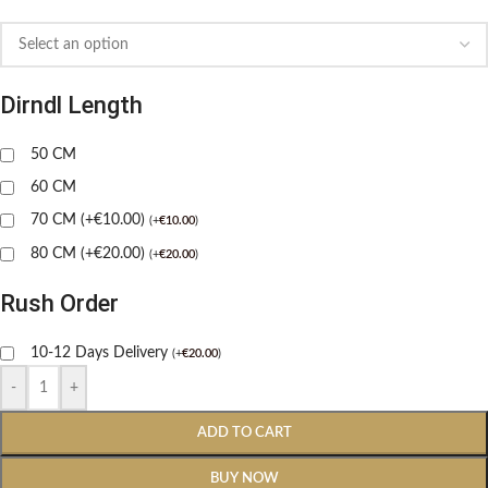
Dirndl Length
50 CM
60 CM
70 CM (+€10.00)
(
+
€
10.00
)
80 CM (+€20.00)
(
+
€
20.00
)
Rush Order
10-12 Days Delivery
(
+
€
20.00
)
-
+
ADD TO CART
BUY NOW