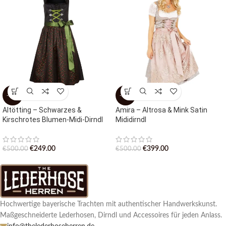
-50%
-20%
Altötting – Schwarzes &
Amira – Altrosa & Mink Satin
Kirschrotes Blumen-Midi-Dirndl
Mididirndl
€
249.00
€
399.00
€
500.00
€
500.00
Hochwertige bayerische Trachten mit authentischer Handwerkskunst.
Maßgeschneiderte Lederhosen, Dirndl und Accessoires für jeden Anlass.