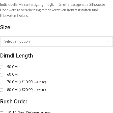
Individuelle Maßanfertigung möglich für eine passgenaue Silhouette
Hochwertige Verarbeitung mit dekorativen Kontraststoffen und
liebevollen Details
Size
Dirndl Length
50 CM
60 CM
70 CM (+€10.00)
(
+
€
10.00
)
80 CM (+€20.00)
(
+
€
20.00
)
Rush Order
10-12 Days Delivery