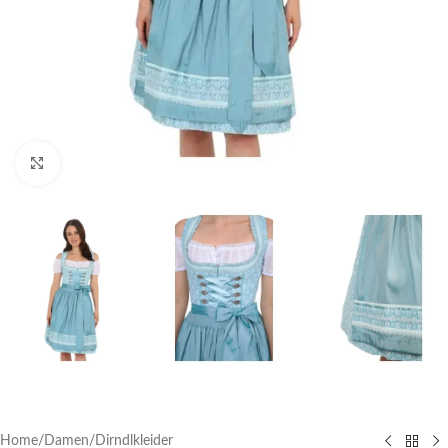
Click to enlarge
Home
/
Damen
/
Dirndlkleider