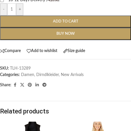
(
+
€
20.00
)
-
+
ADD TO CART
BUY NOW
Compare
Add to wishlist
Size guide
SKU:
TLH-13289
Categories:
Damen
,
Dirndlkleider
,
New Arrivals
Share:
Related products