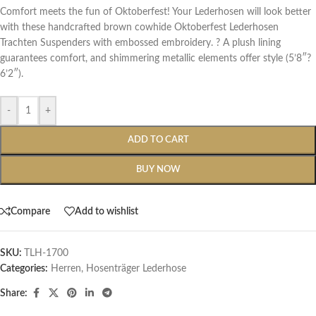
Comfort meets the fun of Oktoberfest! Your Lederhosen will look better
with these handcrafted brown cowhide Oktoberfest Lederhosen
Trachten Suspenders with embossed embroidery. ? A plush lining
guarantees comfort, and shimmering metallic elements offer style (5’8″?
6’2″).
-
+
ADD TO CART
BUY NOW
Compare
Add to wishlist
SKU:
TLH-1700
Categories:
Herren
,
Hosenträger Lederhose
Share: