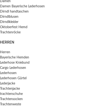
Damen
Damen Bayerische Lederhosen
Dirndl handtaschen
Dirndlblusen
Dirndlkleider
Oktoberfest Hemd
Trachtenröcke
HERREN
Herren
Bayerische Hemden​
Lederhose Kniebund
Cargo Lederhosen
Lederhosen
Lederhosen Gürtel
Lederjacke
Trachtenjacke
trachtenschuhe
Trachtensocken
Trachtenweste