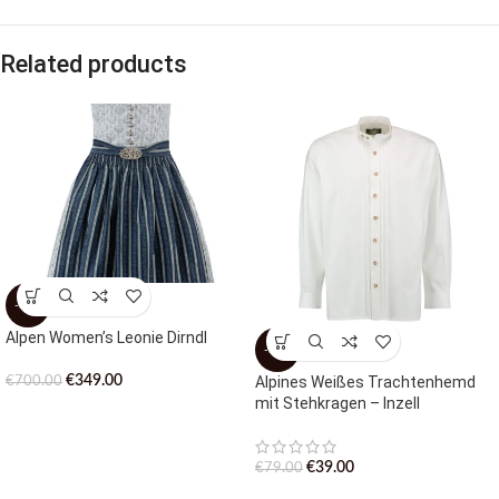
Related products
-50%
Alpen Women’s Leonie Dirndl
-51%
€
349.00
Alpines Weißes Trachtenhemd
€
700.00
mit Stehkragen – Inzell
€
39.00
€
79.00