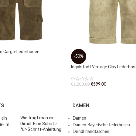
ne Cargo-Lederhosen
-50%
Ingolstadt Vintage Clay Lederho
€
599.00
€
1,200.00
TS
DAMEN
Wie trägt man ein
Damen
Dirndl: Eine Schritt-
Damen Bayerische Lederhosen
für-Schritt-Anleitung
Dirndl handtaschen