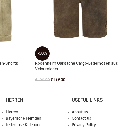
-50%
sen-Shorts
Rosenheim Oakstone Cargo-Lederhosen aus
Veloursleder
€
199.00
€
400.00
HERREN
USEFUL LINKS
Herren
About us
Bayerische Hemden​
Contact us
Lederhose Kniebund
Privacy Policy