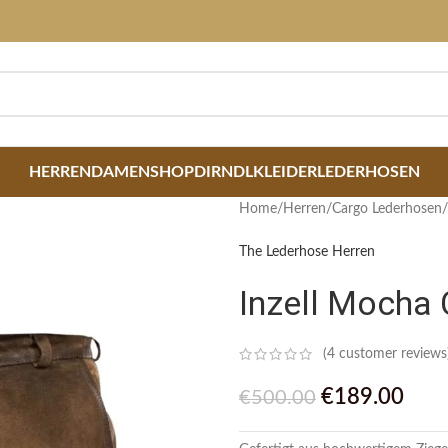
HERREN
DAMEN
SHOP
DIRNDLKLEIDER
LEDERHOSEN
Home
/
Herren
/
Cargo Lederhosen
/
The Lederhose Herren
Inzell Mocha
(
4
customer reviews
€
189.00
€
500.00