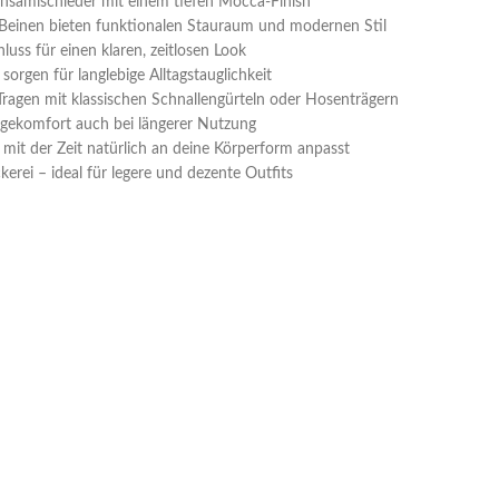
nsämischleder mit einem tiefen Mocca-Finish
Beinen bieten funktionalen Stauraum und modernen Stil
hluss für einen klaren, zeitlosen Look
sorgen für langlebige Alltagstauglichkeit
Tragen mit klassischen Schnallengürteln oder Hosenträgern
ragekomfort auch bei längerer Nutzung
 mit der Zeit natürlich an deine Körperform anpasst
erei – ideal für legere und dezente Outfits