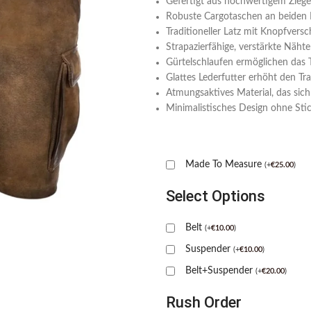
Gefertigt aus hochwertigem Ziege
Robuste Cargotaschen an beiden 
Traditioneller Latz mit Knopfversc
Strapazierfähige, verstärkte Nähte 
Gürtelschlaufen ermöglichen das 
Glattes Lederfutter erhöht den T
Atmungsaktives Material, das sich
Minimalistisches Design ohne Stick
Made To Measure
(
+
€
25.00
)
Select Options
Belt
(
+
€
10.00
)
Suspender
(
+
€
10.00
)
Belt+Suspender
(
+
€
20.00
)
Rush Order