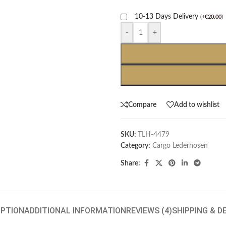
10-13 Days Delivery
(
+
€
20.00
)
-
+
Compare
Add to wishlist
SKU:
TLH-4479
Category:
Cargo Lederhosen
Share:
IPTION
ADDITIONAL INFORMATION
REVIEWS (4)
SHIPPING & D