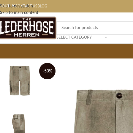
Skip to navigation
BOUT US
CONTACT US
BLOG
Skip to main content
SELECT CATEGORY
-50%