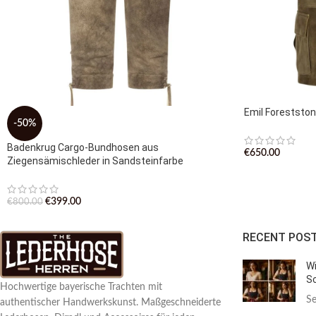
Emil Foreststo
-50%
Badenkrug Cargo-Bundhosen aus
€
650.00
Ziegensämischleder in Sandsteinfarbe
€
399.00
€
800.00
RECENT POS
Wi
Sc
Hochwertige bayerische Trachten mit
Se
authentischer Handwerkskunst. Maßgeschneiderte