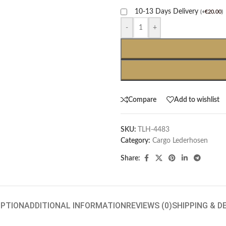
10-13 Days Delivery
(
+
€
20.00
)
-
+
Compare
Add to wishlist
SKU:
TLH-4483
Category:
Cargo Lederhosen
Share:
IPTION
ADDITIONAL INFORMATION
REVIEWS (0)
SHIPPING & D