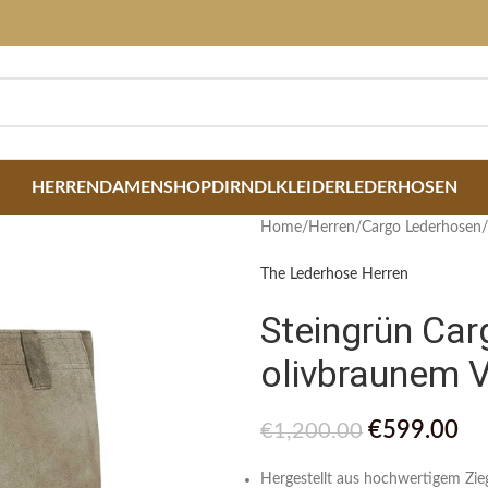
HERREN
DAMEN
SHOP
DIRNDLKLEIDER
LEDERHOSEN
Home
/
Herren
/
Cargo Lederhosen
/
The Lederhose Herren
Steingrün Ca
olivbraunem V
€
599.00
€
1,200.00
Hergestellt aus hochwertigem Zie