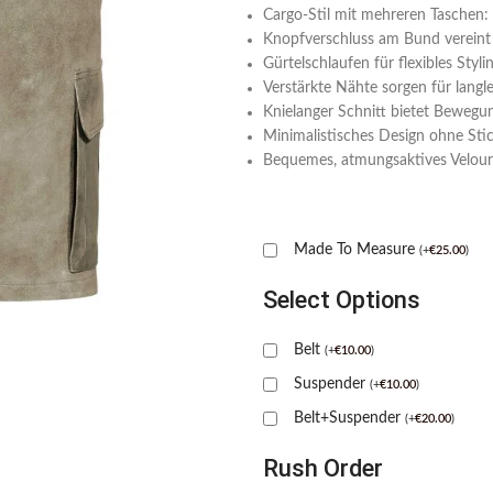
Cargo-Stil mit mehreren Taschen: 
Knopfverschluss am Bund vereint 
Gürtelschlaufen für flexibles Styl
Verstärkte Nähte sorgen für langl
Knielanger Schnitt bietet Bewegun
Minimalistisches Design ohne Stick
Bequemes, atmungsaktives Velours
Made To Measure
(
+
€
25.00
)
Select Options
Belt
(
+
€
10.00
)
Suspender
(
+
€
10.00
)
Belt+Suspender
(
+
€
20.00
)
Rush Order