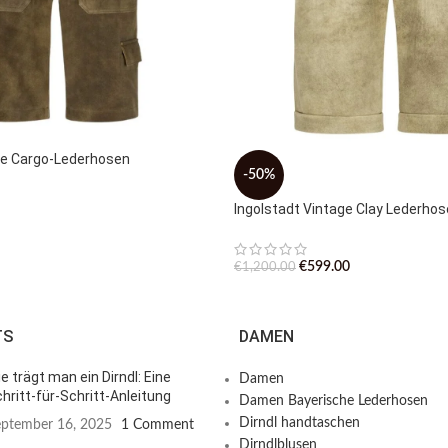
ne Cargo-Lederhosen
-50%
Ingolstadt Vintage Clay Lederho
€
599.00
€
1,200.00
TS
DAMEN
e trägt man ein Dirndl: Eine
Damen
hritt-für-Schritt-Anleitung
Damen Bayerische Lederhosen
Dirndl handtaschen
ptember 16, 2025
1 Comment
Dirndlblusen