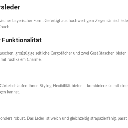
rsleder
sischer bayerischer Form. Gefertigt aus hochwertigem Ziegensämischleder
Touch.
 Funktionalität
ttaschen, großzügige seitliche Cargofächer und zwei Gesäßtaschen bieten
 mit rustikalem Charme.
ürtelschlaufen Ihnen Styling-Flexibilität bieten – kombiniere sie mit ein
gen kannst.
ers robust. Das Leder ist weich und gleichzeitig strapazierfähig, passt 