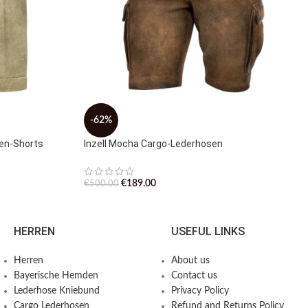
-62%
sen-Shorts
Inzell Mocha Cargo-Lederhosen
€
189.00
€
500.00
HERREN
USEFUL LINKS
Herren
About us
Bayerische Hemden​
Contact us
Lederhose Kniebund
Privacy Policy
Cargo Lederhosen
Refund and Returns Policy