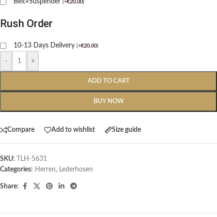
Belt+Suspender
(
+
€
20.00
)
Rush Order
10-13 Days Delivery
(
+
€
20.00
)
-
+
ADD TO CART
BUY NOW
Compare
Add to wishlist
Size guide
SKU:
TLH-5631
Categories:
Herren
,
Lederhosen
Share: