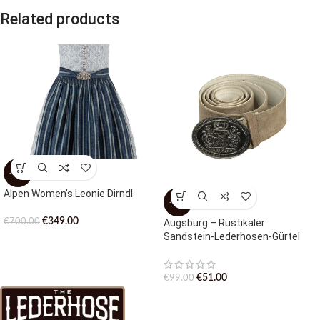
Related products
-50%
Alpen Women’s Leonie Dirndl
-48%
€
349.00
Augsburg – Rustikaler
€
700.00
Sandstein-Lederhosen-Gürtel
€
51.00
€
99.00