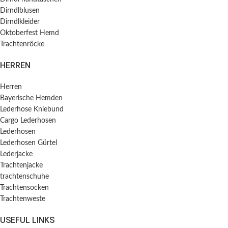
Dirndlblusen
Dirndlkleider
Oktoberfest Hemd
Trachtenröcke
HERREN
Herren
Bayerische Hemden​
Lederhose Kniebund
Cargo Lederhosen
Lederhosen
Lederhosen Gürtel
Lederjacke
Trachtenjacke
trachtenschuhe
Trachtensocken
Trachtenweste
USEFUL LINKS