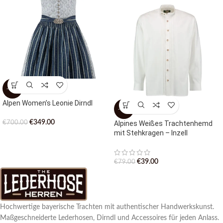
-50%
Alpen Women’s Leonie Dirndl
-51%
€
349.00
Alpines Weißes Trachtenhemd
€
700.00
mit Stehkragen – Inzell
€
39.00
€
79.00
Hochwertige bayerische Trachten mit authentischer Handwerkskunst.
Maßgeschneiderte Lederhosen, Dirndl und Accessoires für jeden Anlass.