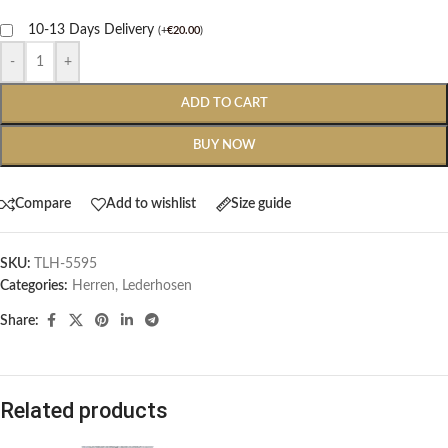
10-13 Days Delivery
(
+
€
20.00
)
-
+
ADD TO CART
BUY NOW
Compare
Add to wishlist
Size guide
SKU:
TLH-5595
Categories:
Herren
,
Lederhosen
Share:
Related products