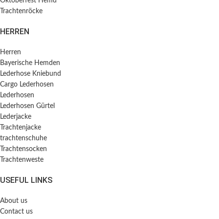
Oktoberfest Hemd
Trachtenröcke
HERREN
Herren
Bayerische Hemden​
Lederhose Kniebund
Cargo Lederhosen
Lederhosen
Lederhosen Gürtel
Lederjacke
Trachtenjacke
trachtenschuhe
Trachtensocken
Trachtenweste
USEFUL LINKS
About us
Contact us