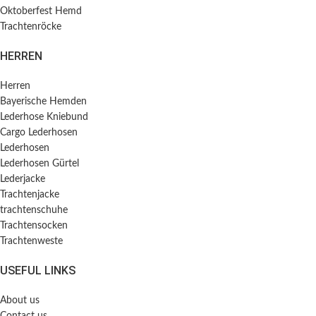
Oktoberfest Hemd
Trachtenröcke
HERREN
Herren
Bayerische Hemden​
Lederhose Kniebund
Cargo Lederhosen
Lederhosen
Lederhosen Gürtel
Lederjacke
Trachtenjacke
trachtenschuhe
Trachtensocken
Trachtenweste
USEFUL LINKS
About us
Contact us