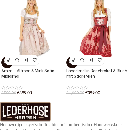
-20%
-60%
Amira – Altrosa & Mink Satin
Langdirndl in Rosébrokat & Blush
Mididirndl
mit Stickereien
€
399.00
€
399.00
€
500.00
€
1,000.00
Hochwertige bayerische Trachten mit authentischer Handwerkskunst.