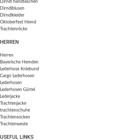
Dirndl handtaschen
Dirndlblusen
Dirndlkleider
Oktoberfest Hemd
Trachtenröcke
HERREN
Herren
Bayerische Hemden​
Lederhose Kniebund
Cargo Lederhosen
Lederhosen
Lederhosen Gürtel
Lederjacke
Trachtenjacke
trachtenschuhe
Trachtensocken
Trachtenweste
USEFUL LINKS