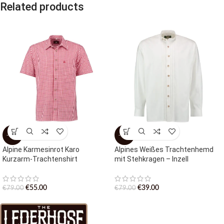
Related products
-30%
-51%
Alpine Karmesinrot Karo
Alpines Weißes Trachtenhemd
Kurzarm-Trachtenshirt
mit Stehkragen – Inzell
€
55.00
€
39.00
€
79.00
€
79.00