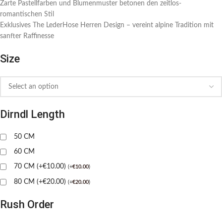
Zarte Pastellfarben und Blumenmuster betonen den zeitlos-
romantischen Stil
Exklusives The LederHose Herren Design – vereint alpine Tradition mit
sanfter Raffinesse
Size
Dirndl Length
50 CM
60 CM
70 CM (+€10.00)
(
+
€
10.00
)
80 CM (+€20.00)
(
+
€
20.00
)
Rush Order