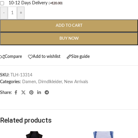
10-12 Days Delivery
(
+
€
20.00
)
-
+
ADD TO CART
BUY NOW
Compare
Add to wishlist
Size guide
SKU:
TLH-13314
Categories:
Damen
,
Dirndlkleider
,
New Arrivals
Share:
Related products