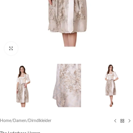
Click to enlarge
Home
/
Damen
/
Dirndlkleider