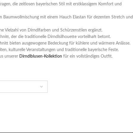
agen, die zeitlosen bayerischen Stil mit erstklassigem Komfort und
ven Baumwollmischung mit einem Hauch Elastan für dezenten Stretch und
ine Vielzahl von Dirndlfarben und Schürzenstilen ergänzt.
itt, der die traditionelle Dirndlsilhouette vorteilhaft betont.
Schnitt bieten ausgewogene Bedeckung für kühlere und wärmere Anlässe.
en, kulturelle Veranstaltungen und traditionelle bayerische Feste.
aus unserer
Dirndlblusen-Kollektion
für ein vollständiges Outfit.