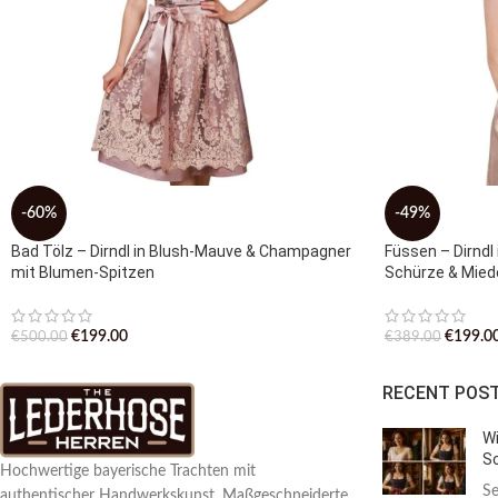
-60%
-49%
Bad Tölz – Dirndl in Blush-Mauve & Champagner
Füssen – Dirnd
mit Blumen-Spitzen
Schürze & Mied
€
199.00
€
199.0
€
500.00
€
389.00
RECENT POS
Wi
Sc
Hochwertige bayerische Trachten mit
Se
authentischer Handwerkskunst. Maßgeschneiderte