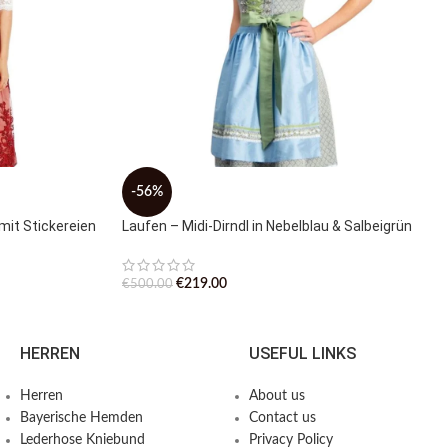
-56%
mit Stickereien
Laufen – Midi-Dirndl in Nebelblau & Salbeigrün
€
219.00
€
500.00
HERREN
USEFUL LINKS
Herren
About us
Bayerische Hemden​
Contact us
Lederhose Kniebund
Privacy Policy