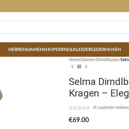
HERREN
DAMEN
SHOP
DIRNDLKLEIDER
LEDERHOSEN
Home
/
Damen
/
Dirndlblusen
/
Selm
Selma Dirndlb
Kragen – Eleg
(
4
customer reviews
€
69.00