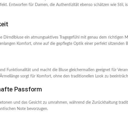
kt. Entworfen für Damen, die Authentizität ebenso schätzen wie Stil, ist 
eit
e Dirndlbluse ein atmungsaktives Tragegefühl mit genau dem richtigen M
denlangen Komfort, ohne auf die gepflegte Optik einer perfekt sitzenden B
 und Funktionalität und macht die Bluse gleichermaßen geeignet für Ver
rmellänge sorgt für Komfort, ohne den traditionellen Look zu beeinträch
lhafte Passform
u betonen und das Gesicht zu umrahmen, während die Zurückhaltung tradit
antischen Note bevorzugen.