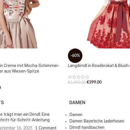
-60%
l in Creme mit Mocha-Schimmer-
Langdirndl in Rosébrokat & Blush 
er aus Wiesen-Spitze
€
399.00
€
1,000.00
0
TS
DAMEN
e trägt man ein Dirndl: Eine
Damen
hritt-für-Schritt-Anleitung
Damen Bayerische Lederhosen
Dirndl handtaschen
ptember 16, 2025
1 Comment