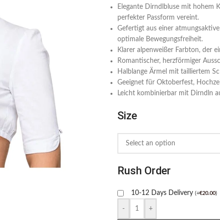
Elegante Dirndlbluse mit hohem Kr
perfekter Passform vereint.
Gefertigt aus einer atmungsakti
optimale Bewegungsfreiheit.
Klarer alpenweißer Farbton, der e
Romantischer, herzförmiger Ausschn
Halblange Ärmel mit tailliertem 
Geeignet für Oktoberfest, Hochzeit
Leicht kombinierbar mit Dirndln 
Size
Rush Order
10-12 Days Delivery
(
+
€
20.00
)
-
+