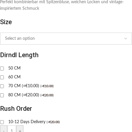
Perfekt kombinierbar mit Spitzenbluse, weichen Locken und vintage-
inspiriertem Schmuck
Size
Dirndl Length
50 CM
60 CM
70 CM (+€10.00)
(
+
€
10.00
)
80 CM (+€20.00)
(
+
€
20.00
)
Rush Order
10-12 Days Delivery
(
+
€
20.00
)
-
+