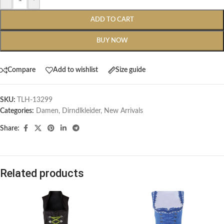
ADD TO CART
BUY NOW
Compare
Add to wishlist
Size guide
SKU:
TLH-13299
Categories:
Damen
,
Dirndlkleider
,
New Arrivals
Share:
Related products