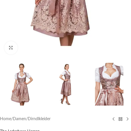
Click to enlarge
Home
/
Damen
/
Dirndlkleider